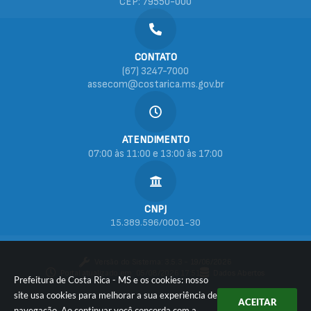
CEP: 79550-000
CONTATO
(67) 3247-7000
assecom@costarica.ms.gov.br
ATENDIMENTO
07:00 às 11:00 e 13:00 às 17:00
CNPJ
15.389.596/0001-30
Versão do Sistema:
3.5.3 - 19/06/2026
Portal atualizado em:
05/08/2026 17:51
Dados Abertos
Prefeitura de Costa Rica - MS e os cookies: nosso
site usa cookies para melhorar a sua experiência de
ACEITAR
navegação. Ao continuar você concorda com a