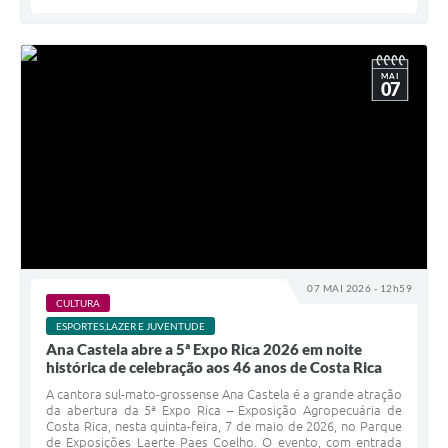
MAI
07
07 MAI 2026 - 12h59
CULTURA
ESPORTES,LAZER E JUVENTUDE
Ana Castela abre a 5ª Expo Rica 2026 em noite
histórica de celebração aos 46 anos de Costa Rica
A cantora sul-mato-grossense Ana Castela é a grande atração
da abertura da 5ª Expo Rica – Exposição Agropecuária de
Costa Rica, nesta quinta-feira, 7 de maio de 2026, no Parque
de Exposições Laerte Paes Coelho. O evento, com entrada