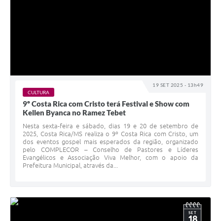
19 SET 2025 - 13h49
CULTURA
9º Costa Rica com Cristo terá Festival e Show com
Kellen Byanca no Ramez Tebet
Nesta sexta-feira e sábado, dias 19 e 20 de setembro de
2025, Costa Rica/MS realiza o 9º Costa Rica com Cristo, um
dos eventos gospel mais esperados da região, organizado
pelo COMPLECOR – Conselho de Pastores e Líderes
Evangélicos e Associação Viva Melhor, com o apoio da
Prefeitura Municipal, através da...
SET
18