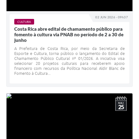
02 JUN 2026 - 09h37
CULTURA
Costa Rica abre edital de chamamento público para
fomento à cultura via PNAB no período de 2 a 30 de
junho
A Prefeitura de Costa Rica, por meio da Secretaria de
Esporte e Cultura, torna público o lançamento do Edital de
Chamamento Público Cultural nº 01/2026. A iniciativa visa
selecionar 20 projetos culturais para receberem apoio
financeiro com recursos da Política Nacional Aldir Blanc de
Fomento à Cultura...
MAI
25