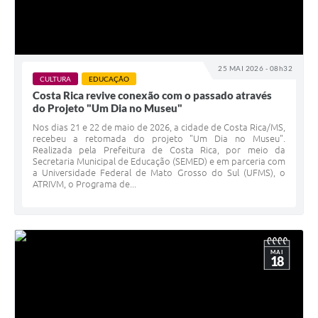
25 MAI 2026 - 08h32
CULTURA
EDUCAÇÃO
Costa Rica revive conexão com o passado através
do Projeto "Um Dia no Museu"
Nos dias 21 e 22 de maio de 2026, a cidade de Costa Rica/MS,
recebeu a retomada do projeto "Um Dia no Museu".
Realizada pela Prefeitura de Costa Rica, por meio da
Secretaria Municipal de Educação (SEMED) e em parceria com
a Universidade Federal de Mato Grosso do Sul (UFMS), o
ATRIVM, o Programa de...
MAI
18