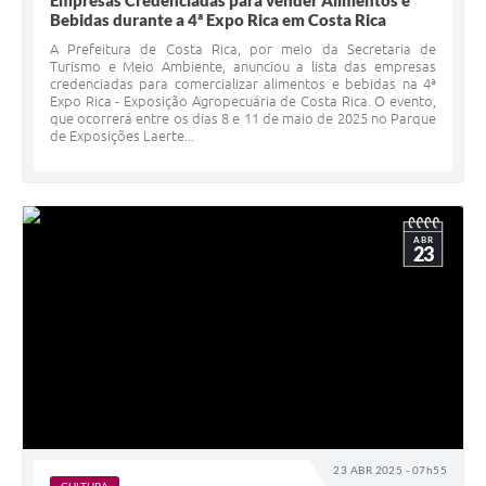
Empresas Credenciadas para vender Alimentos e
Bebidas durante a 4ª Expo Rica em Costa Rica
A Prefeitura de Costa Rica, por meio da Secretaria de
Turismo e Meio Ambiente, anunciou a lista das empresas
credenciadas para comercializar alimentos e bebidas na 4ª
Expo Rica - Exposição Agropecuária de Costa Rica. O evento,
que ocorrerá entre os dias 8 e 11 de maio de 2025 no Parque
de Exposições Laerte...
ABR
23
23 ABR 2025 - 07h55