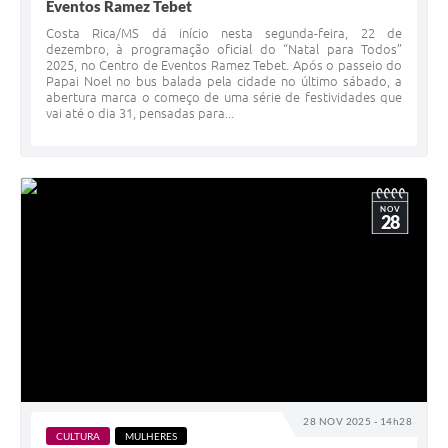
Eventos Ramez Tebet
Costa Rica/MS dá início nesta segunda-feira, 22 de
dezembro, à programação oficial do “Natal para Todos”
2025, no Centro de Eventos Ramez Tebet. Após o passeio do
Papai Noel no bus balada pela cidade no último sábado, a
abertura marca o começo de uma série de festividades que
vai até o dia 31, pensadas para...
NOV
28
28 NOV 2025 - 14h28
CULTURA
MULHERES