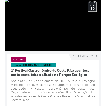
SET
12
12 SET 2025 - 09h13
CULTURA
TRABALHO E DESENV. ECONÔMICO
1º Festival Gastronômico de Costa Rica acontece
nesta sexta-feira e sábado no Parque Ecológico
Nos dias 12 e 13 de setembro de 2025, o Parque Ecológico
Vilibaldo Rodrigues Barbosa se tornará o cenário do tão
aguardado 1º Festival Gastronômico de Costa Rica.
Organizado em parceria entre a Afro Rica (Associação dos
Afrodescendentes de Costa Rica) e a Prefeitura Municipal, via
Secretaria de...