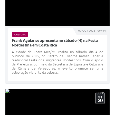
03 OUT 2025 - 09h44
CULTURA
Frank Aguiar se apresenta no sábado (4) na Festa
Nordestina em Costa Rica
A cidade de Costa Rica/MS realiza no sábado dia 4 de
outubro de 2025, no Centro de Eventos Ramez Tebet a
tradicional Festa dos Imigrantes Nordestinos. Com o apoio
da Prefeitura, por meio da Secretaria de Esporte e Cultura, e
da Câmara de Vereadores, o evento promete ser uma
celebração vibrante da cultura...
SET
30