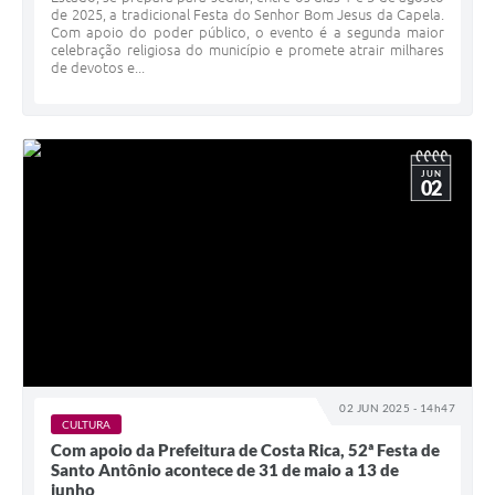
de 2025, a tradicional Festa do Senhor Bom Jesus da Capela.
Com apoio do poder público, o evento é a segunda maior
celebração religiosa do município e promete atrair milhares
de devotos e...
JUN
02
02 JUN 2025 - 14h47
CULTURA
Com apoio da Prefeitura de Costa Rica, 52ª Festa de
Santo Antônio acontece de 31 de maio a 13 de
junho