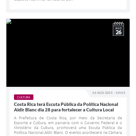
AGO
26
26 AGO 2025 - 13h33
CULTURA
Costa Rica terá Escuta Pública da Política Nacional
Aldir Blanc dia 28 para fortalecer a Cultura Local
A Prefeitura de Costa Rica, por meio da Secretaria de
Esporte e Cultura, em parceria com o Governo Federal e o
Ministério da Cultura, promoverá uma Escuta Pública da
Política Nacional Aldir Blanc. O evento acontecerá na Câmara