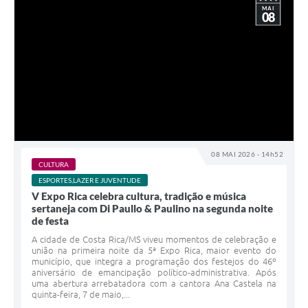
MAI
08
08 MAI 2026 - 14h52
CULTURA
ESPORTES,LAZER E JUVENTUDE
V Expo Rica celebra cultura, tradição e música
sertaneja com Di Paullo & Paulino na segunda noite
de festa
A cidade de Costa Rica/MS viveu momentos de celebração e
união na primeira noite da 5ª Expo Rica, maior evento do
município, que integra a programação dos festejos do 46º
aniversário de emancipação político-administrativa. Após
uma abertura arrebatadora com a cantora Ana Castela na
quinta-feira, 7 de maio,...