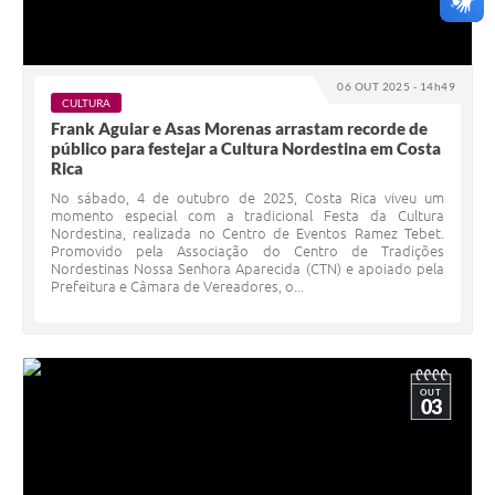
06 OUT 2025 - 14h49
CULTURA
Frank Aguiar e Asas Morenas arrastam recorde de
público para festejar a Cultura Nordestina em Costa
Rica
No sábado, 4 de outubro de 2025, Costa Rica viveu um
momento especial com a tradicional Festa da Cultura
Nordestina, realizada no Centro de Eventos Ramez Tebet.
Promovido pela Associação do Centro de Tradições
Nordestinas Nossa Senhora Aparecida (CTN) e apoiado pela
Prefeitura e Câmara de Vereadores, o...
OUT
03