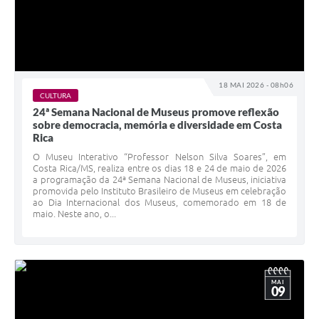
18 MAI 2026 - 08h06
CULTURA
24ª Semana Nacional de Museus promove reflexão
sobre democracia, memória e diversidade em Costa
Rica
O Museu Interativo “Professor Nelson Silva Soares”, em
Costa Rica/MS, realiza entre os dias 18 e 24 de maio de 2026
a programação da 24ª Semana Nacional de Museus, iniciativa
promovida pelo Instituto Brasileiro de Museus em celebração
ao Dia Internacional dos Museus, comemorado em 18 de
maio. Neste ano, o...
MAI
09