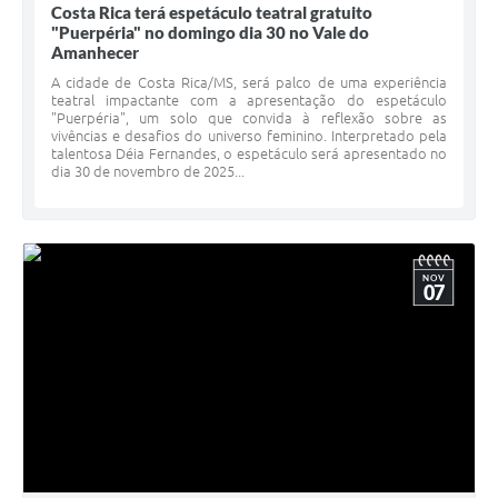
Costa Rica terá espetáculo teatral gratuito
"Puerpéria" no domingo dia 30 no Vale do
Amanhecer
A cidade de Costa Rica/MS, será palco de uma experiência
teatral impactante com a apresentação do espetáculo
"Puerpéria", um solo que convida à reflexão sobre as
vivências e desafios do universo feminino. Interpretado pela
talentosa Déia Fernandes, o espetáculo será apresentado no
dia 30 de novembro de 2025...
NOV
07