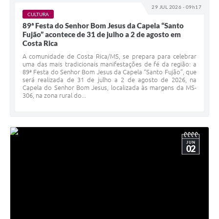
29 JUL 2026 - 09h17
CULTURA
89ª Festa do Senhor Bom Jesus da Capela “Santo
Fujão” acontece de 31 de julho a 2 de agosto em
Costa Rica
A comunidade de Costa Rica/MS, se prepara para celebrar
uma das mais tradicionais manifestações de fé da região: a
89ª Festa do Senhor Bom Jesus da Capela “Santo Fujão”, que
será realizada de 31 de julho a 2 de agosto de 2026, na
Capela do Senhor Bom Jesus, localizada às margens da MS-
306, na zona rural do...
JUN
02