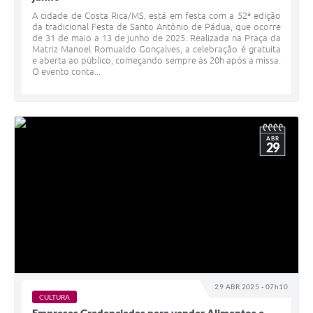
A cidade de Costa Rica/MS, está em festa com a 52ª edição
da tradicional Festa de Santo Antônio de Pádua, que ocorre
de 31 de maio a 13 de junho de 2025. Realizada na Praça da
Matriz Manoel Romualdo Gonçalves, a celebração é gratuita
e aberta ao público, começando sempre às 20h após a missa.
O evento conta...
ABR
29
29 ABR 2025 - 07h10
CULTURA