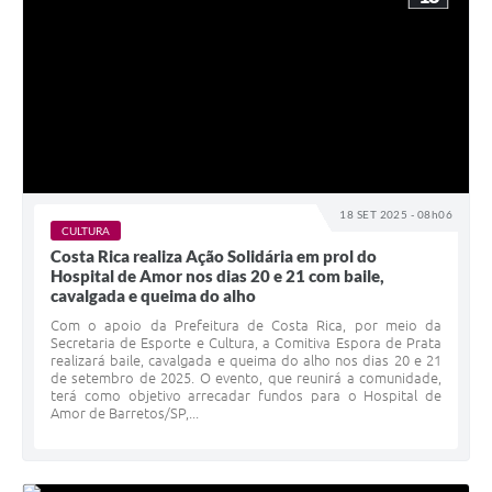
18 SET 2025 - 08h06
CULTURA
Costa Rica realiza Ação Solidária em prol do
Hospital de Amor nos dias 20 e 21 com baile,
cavalgada e queima do alho
Com o apoio da Prefeitura de Costa Rica, por meio da
Secretaria de Esporte e Cultura, a Comitiva Espora de Prata
realizará baile, cavalgada e queima do alho nos dias 20 e 21
de setembro de 2025. O evento, que reunirá a comunidade,
terá como objetivo arrecadar fundos para o Hospital de
Amor de Barretos/SP,...