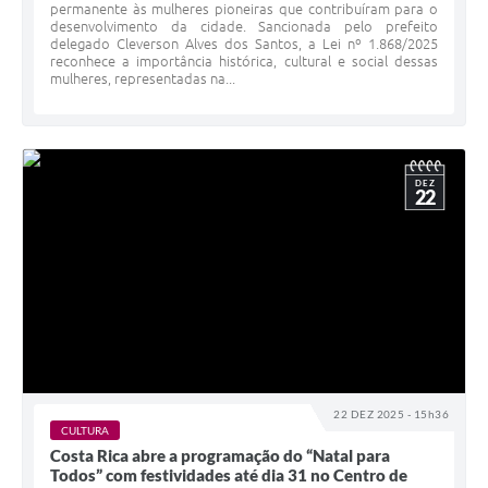
permanente às mulheres pioneiras que contribuíram para o
desenvolvimento da cidade. Sancionada pelo prefeito
delegado Cleverson Alves dos Santos, a Lei nº 1.868/2025
reconhece a importância histórica, cultural e social dessas
mulheres, representadas na...
DEZ
22
22 DEZ 2025 - 15h36
CULTURA
Costa Rica abre a programação do “Natal para
Todos” com festividades até dia 31 no Centro de