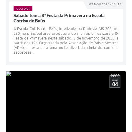
07 NOV 2025 - 13h18
CULTURA
Sábado tem a 8ª Festa da Primavera na Escola
Cotrisa de Baús
A Escola Cotrisa de Baús, localizada na Rodovia MS-306, km
230, na principal área produtora do município, realizará a 8ª
Festa da Primavera neste sábado, 8 de novembro de 2025, a
partir das 19h. Organizada pela Associação de Pais e Mestres
(APM), a festa será uma noite divertida, cheia de comidas
saborosas...
NOV
04