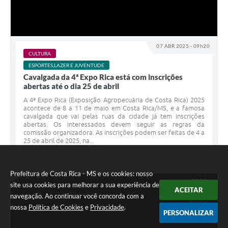
07 ABR 2025 - 09h20
CULTURA
ESPORTES,LAZER E JUVENTUDE
Cavalgada da 4ª Expo Rica está com inscrições
abertas até o dia 25 de abril
A 4ª Expo Rica (Exposição Agropecuária de Costa Rica) 2025
acontece de 8 a 11 de maio em Costa Rica/MS, e a famosa
cavalgada que vai pelas ruas da cidade já tem inscrições
abertas. Os interessados devem seguir as regras da
comissão organizadora. As inscrições podem ser feitas de 4 a
25 de abril de 2025, na...
Prefeitura de Costa Rica - MS e os cookies: nosso
site usa cookies para melhorar a sua experiência de
ACEITAR
ABR
02
navegação. Ao continuar você concorda com a
nossa
Política de Cookies
e
Privacidade
.
PERSONALIZAR