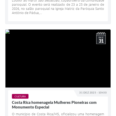
Louvor ao mártir São Sebastião, copadroeiro da comunidade
paroquial. O evento será realizado de 23 a 25 de janeiro de
2026, no salão paroquial na Igreja Matriz da Paróquia Santo
Antônio de Pádua,...
DEZ
31
31 DEZ 2025 - 10h50
CULTURA
Costa Rica homenageia Mulheres Pioneiras com
Monumento Especial
O município de Costa Rica/MS, oficializou uma homenagem