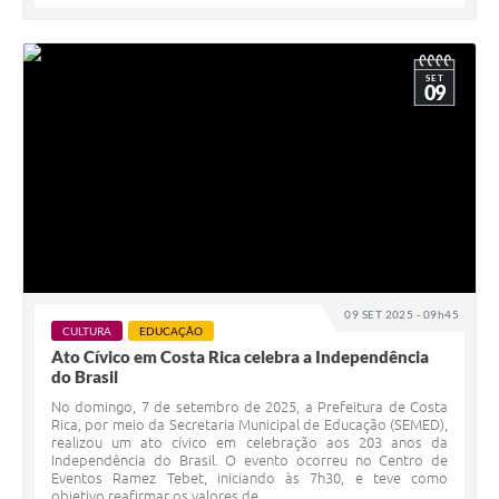
SET
09
09 SET 2025 - 09h45
CULTURA
EDUCAÇÃO
Ato Cívico em Costa Rica celebra a Independência
do Brasil
No domingo, 7 de setembro de 2025, a Prefeitura de Costa
Rica, por meio da Secretaria Municipal de Educação (SEMED),
realizou um ato cívico em celebração aos 203 anos da
Independência do Brasil. O evento ocorreu no Centro de
Eventos Ramez Tebet, iniciando às 7h30, e teve como
objetivo reafirmar os valores de...