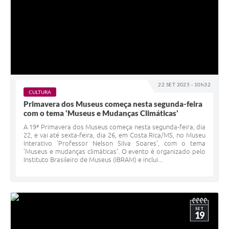
22 SET 2025 - 10h32
CULTURA
Primavera dos Museus começa nesta segunda-feira
com o tema ‘Museus e Mudanças Climáticas’
A 19ª Primavera dos Museus começa nesta segunda-feira, dia
22, e vai até sexta-feira, dia 26, em Costa Rica/MS, no Museu
Interativo 'Professor Nelson Silva Soares', com o tema
'Museus e mudanças climáticas'. O evento é organizado pelo
Instituto Brasileiro de Museus (IBRAM) e inclui...
SET
19