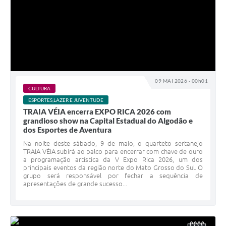
09 MAI 2026 - 00h01
CULTURA
ESPORTES,LAZER E JUVENTUDE
TRAIA VÉIA encerra EXPO RICA 2026 com
grandioso show na Capital Estadual do Algodão e
dos Esportes de Aventura
Na noite deste sábado, 9 de maio, o quarteto sertanejo
TRAIA VÉIA subirá ao palco para encerrar com chave de ouro
a programação artística da V Expo Rica 2026, um dos
principais eventos da região norte do Mato Grosso do Sul. O
grupo será responsável por fechar a sequência de
apresentações de grande sucesso...