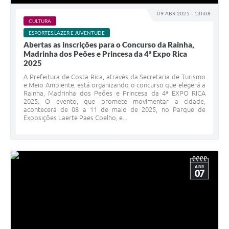
09 ABR 2025 - 13h08
CULTURA
ESPORTES,LAZER E JUVENTUDE
Abertas as inscrições para o Concurso da Rainha,
Madrinha dos Peões e Princesa da 4ª Expo Rica
2025
A Prefeitura de Costa Rica, através da Secretaria de Turismo
e Meio Ambiente, está organizando o concurso que elegerá a
Rainha, Madrinha dos Peões e Princesa da 4ª EXPO RICA
2025. O evento, que promete movimentar a cidade,
acontecerá de 08 a 11 de maio de 2025, no Parque de
Exposições Laerte Paes Coelho, e...
ABR
07