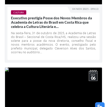
04 NOV 2025 - 09h13
CULTURA
Executivo prestigia Posse dos Novos Membros da
Academia de Letras do Brasil em Costa Rica que
celebra a Cultura Literária e...
Na sexta-feira, 31 de outubro de 2025, a Academia de Letras
do Brasil – Seccional de Costa Rica/MS, realizou uma sessão
solene para a posse da nova diretoria, conselho fiscal e
novos membros acadêmicos. O evento, prestigiado pelo
prefeito municipal, delegado Cleverson Alves dos Santos,
ocorreu no auditório...
OUT
06