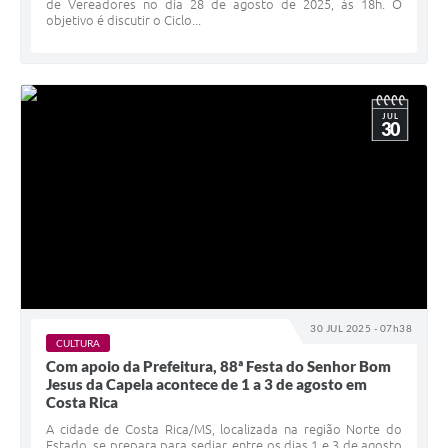
de Vereadores no dia 28 de agosto de 2025, às 18h. O
objetivo é discutir o Ciclo...
JUL
30
30 JUL 2025 - 07h38
CULTURA
Com apoio da Prefeitura, 88ª Festa do Senhor Bom
Jesus da Capela acontece de 1 a 3 de agosto em
Costa Rica
A cidade de Costa Rica/MS, localizada na região Norte do
Estado, se prepara para sediar, entre os dias 1 e 3 de agosto