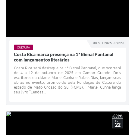
30 SET 2025 - 09h23
CULTURA
Costa Rica marca presença na 1ª Bienal Pantanal
com lançamentos literários
Costa Rica será destaque na 1ª Bienal Pantanal, que ocorrerá
de 4 a 12 de outubro de 2025 em Campo Grande. Dois
escritores da cidade, Marlei Cunha e Rafael Dias, lançam suas
obras no evento, promovido pela Fundação de Cultura do
estado de Mato Grosso do Sul (FCMS). Marlei Cunha lança
seu livro "Lendas...
SET
22