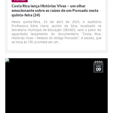
CULTURA
Costa Rica lança Histórias Vivas – um olhar
emocionante sobre as raízes de um Povoado nesta
quinta-feira (24)
Nesta quinta-feira, 24 de abril de 2025, o Auditório
Professora Edna Maria Jacinto da Silva, localizado na
Secretaria Municipal de Educação (SEMED), será o palco do
aguardado lançamento do documentário "Costa Rica:
Histórias Vivas – Relatos do Antigo Povoado". A sessão, que
se inicia às 15h, promete ser um...
ABR
09