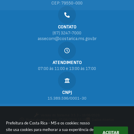
CEP: 79550-000
CONTATO
(67) 3247-7000
assecom@costarica.ms.gov.br
ATENDIMENTO
07:00 às 11:00 e 13:00 às 17:00
CNPJ
15.389.596/0001-30
Versão do Sistema:
3.5.3 - 19/06/2026
Portal atualizado em:
07/08/2026 15:19
Dados Abertos
Prefeitura de Costa Rica - MS e os cookies: nosso
site usa cookies para melhorar a sua experiência de
ACEITAR