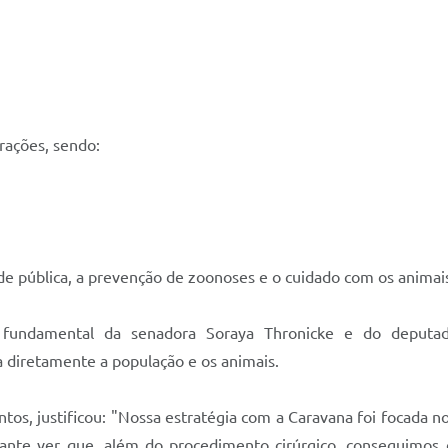
trações, sendo:
e pública, a prevenção de zoonoses e o cuidado com os animai
fundamental da senadora Soraya Thronicke e do deputado 
ia diretamente a população e os animais.
os, justificou: "Nossa estratégia com a Caravana foi focada no
ficante ver que, além do procedimento cirúrgico, conseguimos