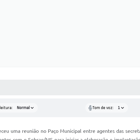
 MÍDIAS
RECEBA NOTÍCIAS
leitura:
Tom de voz:
ceu uma reunião no Paço Municipal entre agentes das secreta
entos com o Sebrae/MS para iniciar a elaboração e implantaçã