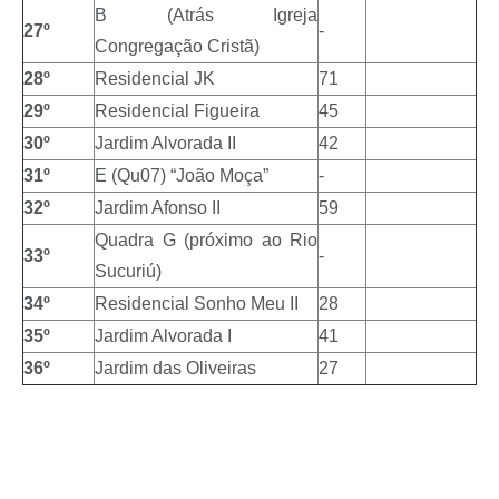
B (Atrás Igreja
27º
-
Congregação Cristã)
28º
Residencial JK
71
29º
Residencial Figueira
45
30º
Jardim Alvorada II
42
31º
E (Qu07) “João Moça”
-
32º
Jardim Afonso II
59
Quadra G (próximo ao Rio
33º
-
Sucuriú)
34º
Residencial Sonho Meu II
28
35º
Jardim Alvorada I
41
36º
Jardim das Oliveiras
27