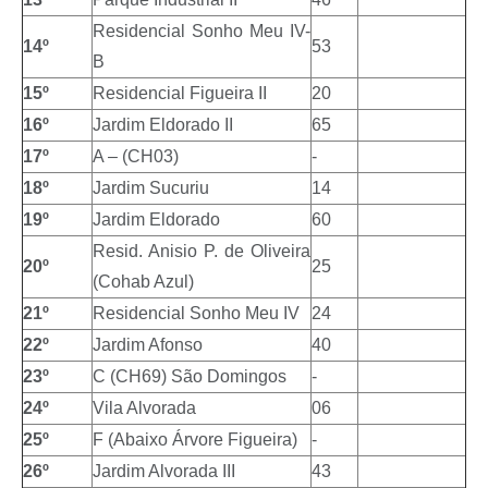
Residencial Sonho Meu IV-
14º
53
B
15º
Residencial Figueira II
20
16º
Jardim Eldorado II
65
17º
A – (CH03)
-
18º
Jardim Sucuriu
14
19º
Jardim Eldorado
60
Resid. Anisio P. de Oliveira
20º
25
(Cohab Azul)
21º
Residencial Sonho Meu IV
24
22º
Jardim Afonso
40
23º
C (CH69) São Domingos
-
24º
Vila Alvorada
06
25º
F (Abaixo Árvore Figueira)
-
26º
Jardim Alvorada III
43