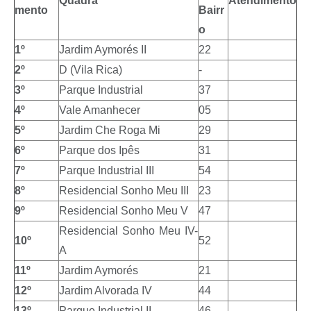
Quadra
Atendimento
mento
Bairr
o
1º
Jardim Aymorés II
22
2º
D (Vila Rica)
-
3º
Parque Industrial
37
4º
Vale Amanhecer
05
5º
Jardim Che Roga Mi
29
6º
Parque dos Ipês
31
7º
Parque Industrial III
54
8º
Residencial Sonho Meu III
23
9º
Residencial Sonho Meu V
47
Residencial Sonho Meu IV-
10º
52
A
11º
Jardim Aymorés
21
12º
Jardim Alvorada IV
44
13º
Parque Industrial II
46