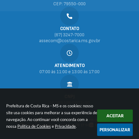
CEP: 79550-000
CONTATO
(67) 3247-7000
assecom@costarica.ms.gov.br
ATENDIMENTO
07:00 às 11:00 e 13:00 às 17:00
CNPJ
15.389.596/0001-30
Prefeitura de Costa Rica - MS e os cookies: nosso
site usa cookies para melhorar a sua experiência de
ACEITAR
navegação. Ao continuar você concorda com a
Versão do Sistema:
3.5.3 - 19/06/2026
Portal atualizado em:
07/08/2026 17:50
Dados Abertos
nossa
Política de Cookies
e
Privacidade
.
PERSONALIZAR