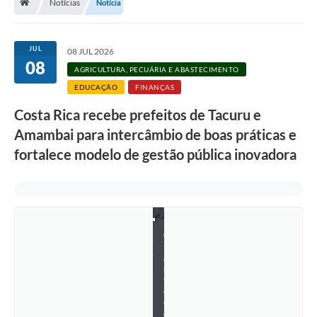
Notícias
Notícia
t
o
s
:
JUL
08 JUL 2026
S
08
i
AGRICULTURA, PECUÁRIA E ABASTECIMENTO
l
v
EDUCAÇÃO
FINANÇAS
e
s
Costa Rica recebe prefeitos de Tacuru e
t
Amambai para intercâmbio de boas práticas e
r
e
fortalece modelo de gestão pública inovadora
d
e
C
a
s
t
r
o
-
A
s
s
e
c
o