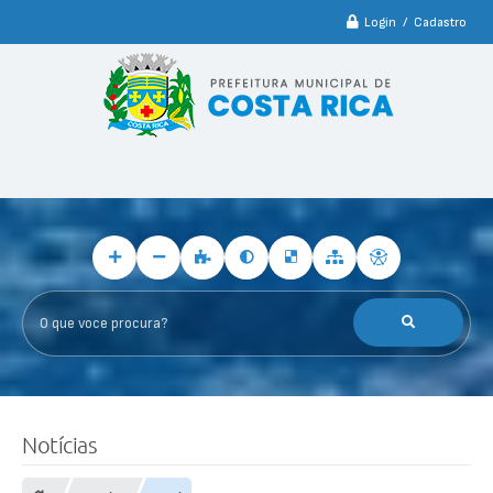
Login / Cadastro
O que voce procura?
Notícias
F
o