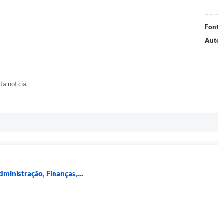
Font
Auto
ta notícia.
dministração, Finanças,...