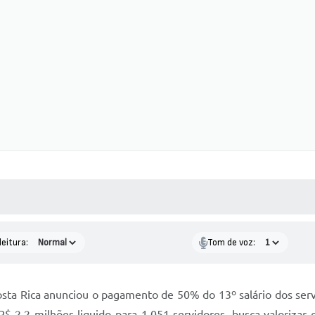
 MÍDIAS
RECEBA NOTÍCIAS
leitura:
Tom de voz:
sta Rica anunciou o pagamento de 50% do 13º salário dos serv
R$ 2,2 milhões liquido para 1.051 servidores, busca valorizar 