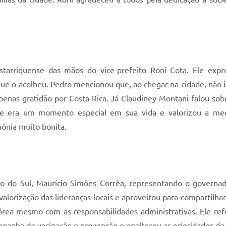
tarriquense das mãos do vice-prefeito Roni Cota. Ele expr
que o acolheu. Pedro mencionou que, ao chegar na cidade, não i
 apenas gratidão por Costa Rica. Já Claudiney Montani falou s
te era um momento especial em sua vida e valorizou a meda
ônia muito bonita.
o do Sul, Maurício Simões Corrêa, representando o govern
valorização das lideranças locais e aproveitou para compartilha
área mesmo com as responsabilidades administrativas. Ele refo
panha de vacinação e prevenção e enalteceu as prioridades do