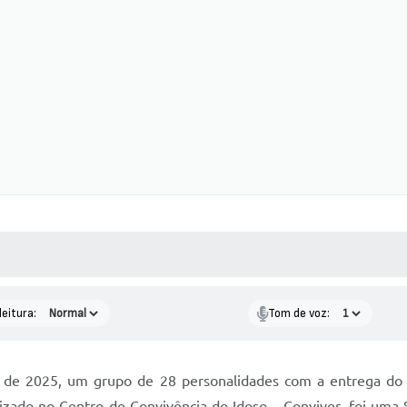
 MÍDIAS
RECEBA NOTÍCIAS
leitura:
Tom de voz:
de 2025, um grupo de 28 personalidades com a entrega do 
lizado no Centro de Convivência do Idoso – Conviver, foi uma