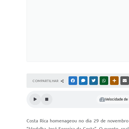
COMPARTILHAR
FACEBOOK
MESSENGER
TWITTER
WHATSAPP
OUTRAS
Velocidade de 
Costa Rica homenageou no dia 29 de novembro 
“Medalha José Ferreira da Costa”. O evento, rea