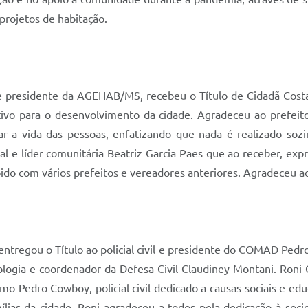
projetos de habitação.
 e presidente da AGEHAB/MS, recebeu o Título de Cidadã Costa
etivo para o desenvolvimento da cidade. Agradeceu ao prefei
 a vida das pessoas, enfatizando que nada é realizado soz
l e líder comunitária Beatriz Garcia Paes que ao receber, exp
ido com vários prefeitos e vereadores anteriores. Agradeceu ao
) entregou o Título ao policial civil e presidente do COMAD P
gia e coordenador da Defesa Civil Claudiney Montani. Roni
 Pedro Cowboy, policial civil dedicado a causas sociais e edu
ílias da cidade. Roni agradeceu a todos pela dedicação à soc