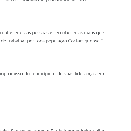
econhecer essas pessoas é reconhecer as mãos que
e trabalhar por toda população Costarriquense.”
mpromisso do município e de suas lideranças em
 dos Santos entregou o Título à engenheira civil e