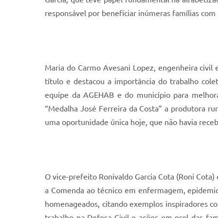
responsável por beneficiar inúmeras famílias com 
Maria do Carmo Avesani Lopez, engenheira civil
título e destacou a importância do trabalho col
equipe da AGEHAB e do município para melhorar
“Medalha José Ferreira da Costa” a produtora rura
uma oportunidade única hoje, que não havia receb
O vice-prefeito Ronivaldo Garcia Cota (Roni Cota
a Comenda ao técnico em enfermagem, epidemiolo
homenageados, citando exemplos inspiradores como
trabalho na Defesa Civil e ações em prol das fam