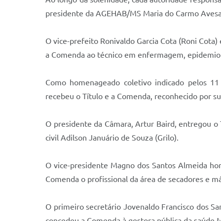
presidente da AGEHAB/MS Maria do Carmo Avesani 
O vice-prefeito Ronivaldo Garcia Cota (Roni Cota
a Comenda ao técnico em enfermagem, epidemiolo
Como homenageado coletivo indicado pelos 11 v
recebeu o Título e a Comenda, reconhecido por su
O presidente da Câmara, Artur Baird, entregou o
civil Adilson Januário de Souza (Grilo).
O vice-presidente Magno dos Santos Almeida hom
Comenda o profissional da área de secadores e máqu
O primeiro secretário Jovenaldo Francisco dos Sa
concedeu a Comenda à gestora pública da saúde M