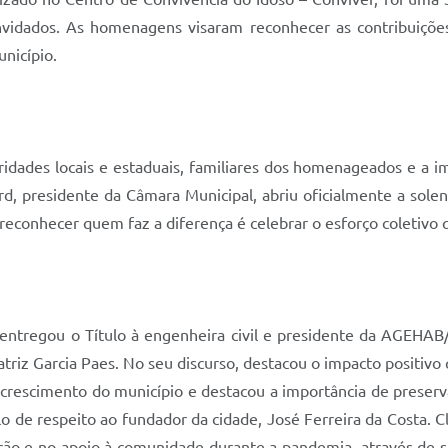
vidados. As homenagens visaram reconhecer as contribuições 
unicípio.
dades locais e estaduais, familiares dos homenageados e a 
 Baird, presidente da Câmara Municipal, abriu oficialmente a s
econhecer quem faz a diferença é celebrar o esforço coletivo q
 entregou o Título à engenheira civil e presidente da AGEH
atriz Garcia Paes. No seu discurso, destacou o impacto positi
o crescimento do município e destacou a importância de preserv
 de respeito ao fundador da cidade, José Ferreira da Costa.
ção e no apoio à comunidade durante a pandemia, através de s