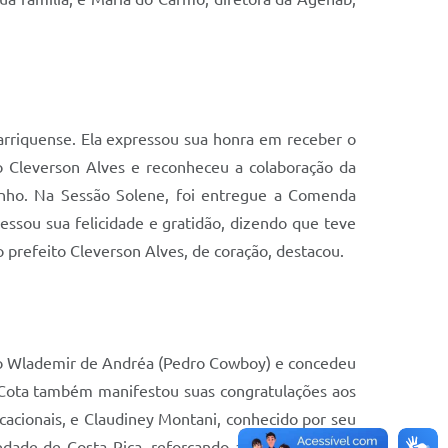
rriquense. Ela expressou sua honra em receber o
to Cleverson Alves e reconheceu a colaboração da
inho. Na Sessão Solene, foi entregue a Comenda
ressou sua felicidade e gratidão, dizendo que teve
 prefeito Cleverson Alves, de coração, destacou.
edro Wlademir de Andréa (Pedro Cowboy) e concedeu
 Cota também manifestou suas congratulações aos
cacionais, e Claudiney Montani, conhecido por seu
iedade de Costa Rica, reforçando a importância de