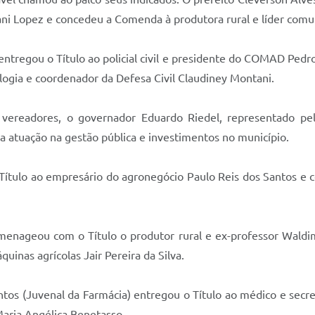
Lopez e concedeu a Comenda à produtora rural e líder comuni
) entregou o Título ao policial civil e presidente do COMAD P
gia e coordenador da Defesa Civil Claudiney Montani.
ereadores, o governador Eduardo Riedel, representado pel
a atuação na gestão pública e investimentos no município.
 Título ao empresário do agronegócio Paulo Reis dos Santos e 
enageou com o Título o produtor rural e ex-professor Waldim
inas agrícolas Jair Pereira da Silva.
ntos (Juvenal da Farmácia) entregou o Título ao médico e secr
aria Angélica Benetasso.