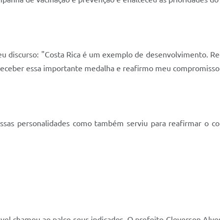
eu discurso: "Costa Rica é um exemplo de desenvolvimento. R
eceber essa importante medalha e reafirmo meu compromisso d
ssas personalidades como também serviu para reafirmar o co
el chamou ao palco seus indicados. O prefeito Cleverson Alves