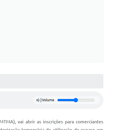
Volume
TMA), vai abrir as inscrições para comerciantes
torização temporária de utilização de espaço em