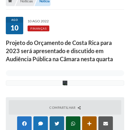
Notícias
Notícia
a
d
o
r
AGO
10 AGO 2022
e
10
s
FINANÇAS
d
e
Projeto do Orçamento de Costa Rica para
C
o
2023 será apresentado e discutido em
s
t
Audiência Pública na Câmara nesta quarta
a
R
i
c
a
COMPARTILHAR