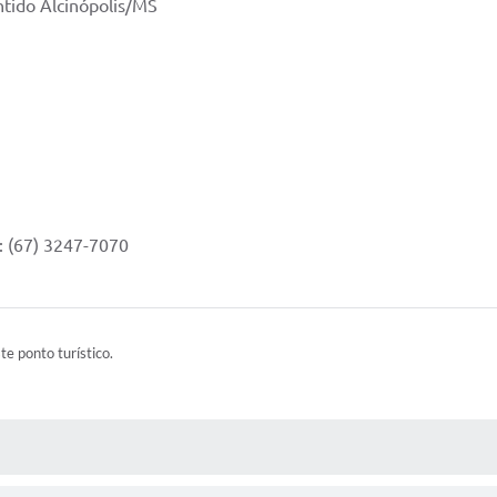
ntido Alcinópolis/MS
: (67) 3247-7070
ste ponto turístico.
 MÍDIAS