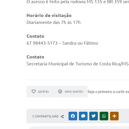
O acesso é feito pela rodovia MS 135 e BR 359 se
Horário de visitação
Diariamente das 7h às 17h
Contato
67 98443-5173 – Sandra ou Fátimo
Contato
Secretaria Municipal de Turismo de Costa Rica/MS
Seja o primeiro a curtir e
GOSTEI
NÃO GOSTEI
COMPARTILHAR
FACEBOOK
MESSENGER
TWITTER
WHATSAPP
OUTRAS