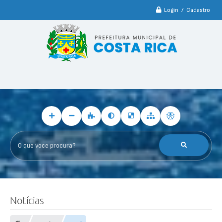
Login / Cadastro
O que voce procura?
F
o
Notícias
t
o
s