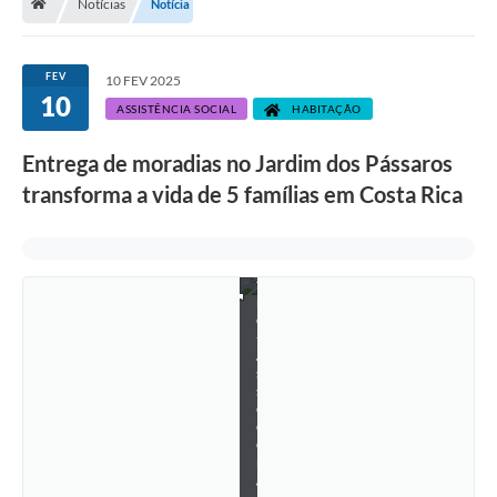
Notícias
Notícia
:
S
i
l
FEV
10 FEV 2025
v
10
e
ASSISTÊNCIA SOCIAL
HABITAÇÃO
s
t
Entrega de moradias no Jardim dos Pássaros
r
e
transforma a vida de 5 famílias em Costa Rica
d
e
C
a
s
t
r
o
-
A
s
s
e
c
o
m
/
P