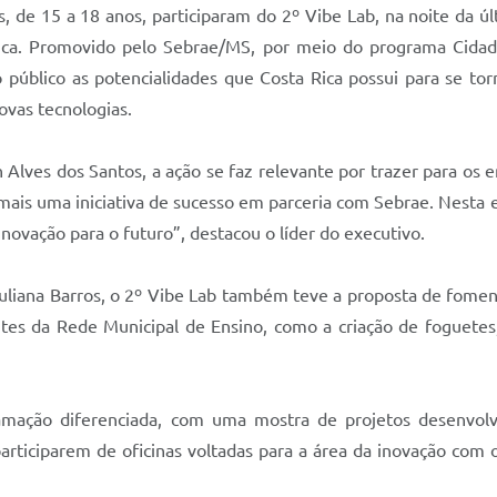
, de 15 a 18 anos, participaram do 2º Vibe Lab, na noite da ú
a Rica. Promovido pelo Sebrae/MS, por meio do programa Cid
o público as potencialidades que Costa Rica possui para se t
ovas tecnologias.
 Alves dos Santos, a ação se faz relevante por trazer para os 
É mais uma iniciativa de sucesso em parceria com Sebrae. Nesta 
novação para o futuro”, destacou o líder do executivo.
uliana Barros, o 2º Vibe Lab também teve a proposta de fomen
tes da Rede Municipal de Ensino, como a criação de foguetes,
mação diferenciada, com uma mostra de projetos desenvolv
participarem de oficinas voltadas para a área da inovação co