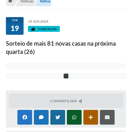
i
Notícias
Notícia
r
a
-
A
JUN
19 JUN 2024
s
19
s
HABITAÇÃO
e
c
Sorteio de mais 81 novas casas na próxima
o
m
quarta (26)
/
P
M
C
R
COMPARTILHAR