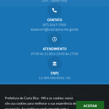
CEP: 79550-000
CONTATO
(67) 3247-7000
assecom@costarica.ms.gov.br
ATENDIMENTO
07:00 às 11:00 e 13:00 às 17:00
CNPJ
15.389.596/0001-30
Versão do Sistema:
3.5.3 - 19/06/2026
Portal atualizado em:
07/08/2026 17:50
Dados Abertos
Prefeitura de Costa Rica - MS e os cookies: nosso
site usa cookies para melhorar a sua experiência de
ACEITAR
navegação. Ao continuar você concorda com a