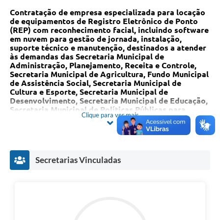
Contratação de empresa especializada para locação
de equipamentos de Registro Eletrônico de Ponto
(REP) com reconhecimento facial, incluindo software
em nuvem para gestão de jornada, instalação,
suporte técnico e manutenção, destinados a atender
às demandas das Secretaria Municipal de
Administração, Planejamento, Receita e Controle,
Secretaria Municipal de Agricultura, Fundo Municipal
de Assistência Social, Secretaria Municipal de
Cultura e Esporte, Secretaria Municipal de
Desenvolvimento, Secretaria Municipal de Educação,
Secretaria Municipal de Políticas Públicas para
Clique para ver mais
Mulheres, Secretaria Municipal de Saúde, Secretaria
Municipal de Transportes, Urbanização e Obras
Públicas e Secretaria Municipal de Turismo e Meio
Ambiente
.
Secretarias Vinculadas