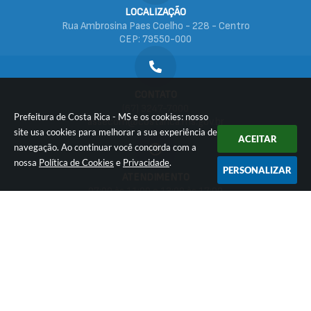
LOCALIZAÇÃO
Rua Ambrosina Paes Coelho - 228 - Centro
CEP: 79550-000
CONTATO
(67) 3247-7000
Prefeitura de Costa Rica - MS e os cookies: nosso
assecom@costarica.ms.gov.br
site usa cookies para melhorar a sua experiência de
ACEITAR
navegação. Ao continuar você concorda com a
nossa
Política de Cookies
e
Privacidade
.
PERSONALIZAR
ATENDIMENTO
07:00 às 11:00 e 13:00 às 17:00
CNPJ
15.389.596/0001-30
Versão do Sistema:
3.5.3 - 19/06/2026
Portal atualizado em:
06/08/2026 17:51
Dados Abertos