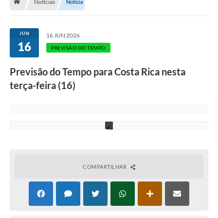
t
Notícias
Notícia
r
o
-
A
JUN
16 JUN 2026
s
16
s
PREVISÃO DO TEMPO
e
c
Previsão do Tempo para Costa Rica nesta
o
m
terça-feira (16)
/
P
M
C
R
COMPARTILHAR