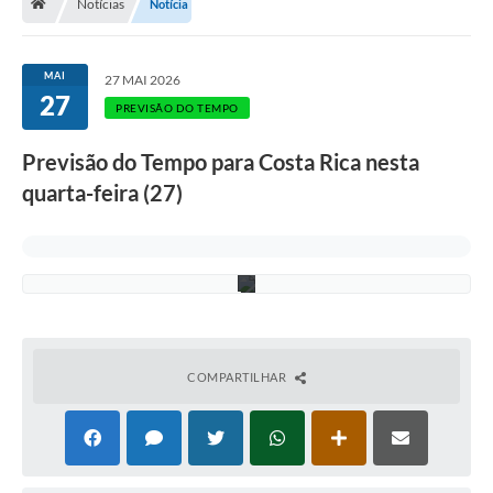
t
Notícias
Notícia
r
o
-
A
MAI
27 MAI 2026
s
27
s
PREVISÃO DO TEMPO
e
c
Previsão do Tempo para Costa Rica nesta
o
m
quarta-feira (27)
/
P
M
C
R
COMPARTILHAR