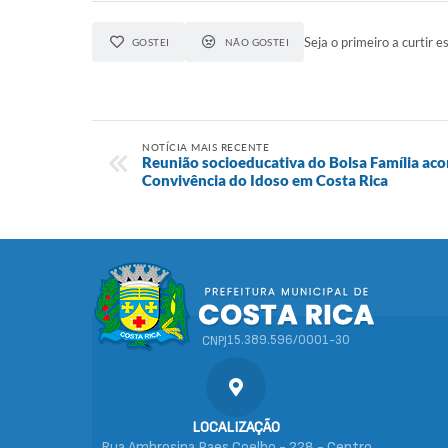
Seja o primeiro a curtir es
GOSTEI
NÃO GOSTEI
NOTÍCIA MAIS RECENTE
Reunião socioeducativa do Bolsa Família aco
Convivência do Idoso em Costa Rica
15.389.596/0001-30
CNPJ
LOCALIZAÇÃO
Rua Ambrosina Paes Coelho - 228 - Centro