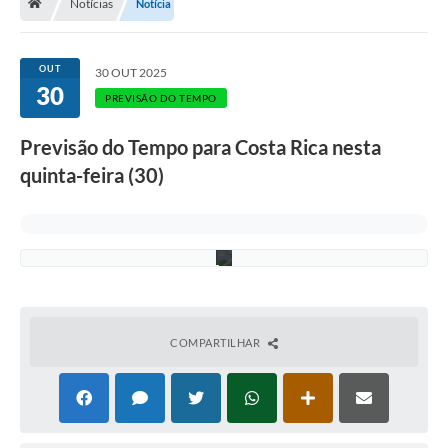
t
Notícias
Notícia
r
o
-
A
OUT
30 OUT 2025
s
30
s
PREVISÃO DO TEMPO
e
c
Previsão do Tempo para Costa Rica nesta
o
m
quinta-feira (30)
/
P
M
C
R
COMPARTILHAR