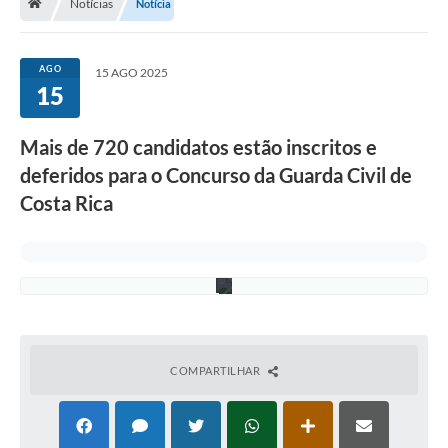
Notícias
Notícia
n
d
r
o
AGO
15 AGO 2025
-
15
A
s
s
Mais de 720 candidatos estão inscritos e
e
c
deferidos para o Concurso da Guarda Civil de
o
m
Costa Rica
/
P
M
C
R
COMPARTILHAR