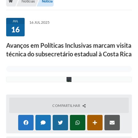
e
Notícias
Notícia
E
s
p
o
JUL
16 JUL 2025
r
16
t
e
e
Avanços em Políticas Inclusivas marcam visita
C
u
técnica do subsecretário estadual à Costa Rica
l
t
u
r
a
COMPARTILHAR