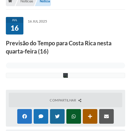
t
Notícias
Notícia
r
o
-
A
JUL
16 JUL 2025
s
16
s
e
c
Previsão do Tempo para Costa Rica nesta
o
m
quarta-feira (16)
/
P
M
C
R
COMPARTILHAR