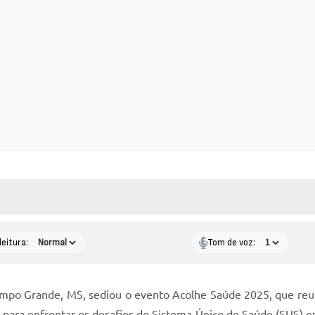
 MÍDIAS
RECEBA NOTÍCIAS
leitura:
Tom de voz:
Campo Grande, MS, sediou o evento Acolhe Saúde 2025, que reu
as para enfrentar os desafios do Sistema Único de Saúde (SUS)