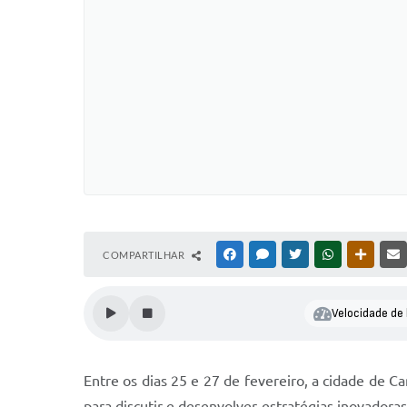
COMPARTILHAR
FACEBOOK
MESSENGER
TWITTER
WHATSAPP
OUTRAS
Velocidade de 
Entre os dias 25 e 27 de fevereiro, a cidade de 
para discutir e desenvolver estratégias inovador