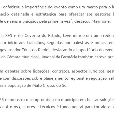
e, enfatizou a importância do evento como um marco para o in
ção detalhada e estratégica para oferecer aos gestores i
e de seus municípios pela primeira vez", destacou Maymone.
da SES e do Governo do Estado, teve início com um credenc
m início aos trabalhos, seguidas por palestras e mesas-red
governador Eduardo Riedel, destacando a importância do evento
a da Câmara Municipal, Juvenal da Farmácia também esteve pres
 debates sobre licitações, contratos, aspectos jurídicos, g
 com discussões sobre planejamento regional e regulação, re
ara a população de Mato Grosso do Sul.
025 demonstra o compromisso do município em buscar soluções 
s entre os gestores e técnicos é fundamental para fortalece