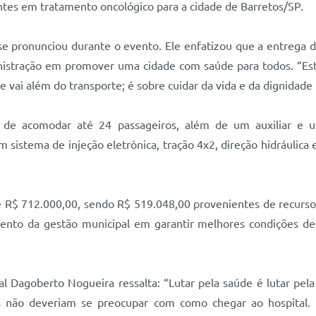
ntes em tratamento oncológico para a cidade de Barretos/SP.
se pronunciou durante o evento. Ele enfatizou que a entrega 
nistração em promover uma cidade com saúde para todos. “E
e vai além do transporte; é sobre cuidar da vida e da dignidade
 de acomodar até 24 passageiros, além de um auxiliar e u
om sistema de injeção eletrônica, tração 4x2, direção hidráuli
de R$ 712.000,00, sendo R$ 519.048,00 provenientes de recurs
imento da gestão municipal em garantir melhores condições de
 Dagoberto Nogueira ressalta: “Lutar pela saúde é lutar pel
s não deveriam se preocupar com como chegar ao hospital.