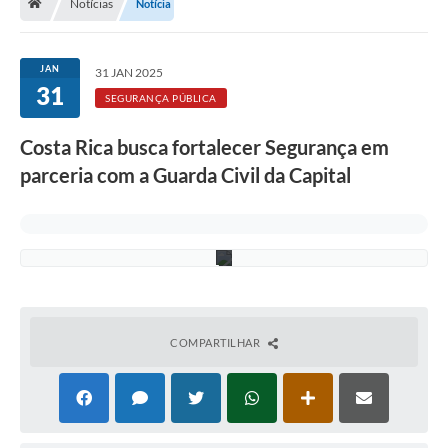
r
Notícias
Notícia
a
-
G
a
JAN
31 JAN 2025
b
31
i
SEGURANÇA PÚBLICA
n
e
Costa Rica busca fortalecer Segurança em
t
e
parceria com a Guarda Civil da Capital
/
P
M
C
R
COMPARTILHAR