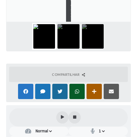
e
s
)
COMPARTILHAR