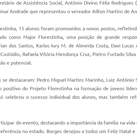
etário de Assistência Social, Antônio Divino Félix Rodrigues (T
imar Andrade que representou o vereador Ailton Martins de A
restinha, 15 alunos foram promovidos a novos postos, reflet
ado como Major Florestinha, uma posição de grande responsa
an dos Santos, Karlos Iury M. de Almeida Costa, Davi Lucas A
Custódio, Rafaela Vitória Mendonça Cruz, Pietro Furtado Silva
ão e potencial.
os se destacaram: Pedro Miguel Martins Marinho, Luiz Antônio 
positivo do Projeto Florestinha na formação de jovens líde
só celebrou o sucesso individual dos alunos, mas também re
icipar do evento, destacando a importância da família na vida 
eferência no estado. Borges desejou a todos um Feliz Natal e