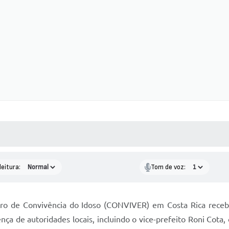
 MÍDIAS
RECEBA NOTÍCIAS
leitura:
Tom de voz:
tro de Convivência do Idoso (CONVIVER) em Costa Rica rec
nça de autoridades locais, incluindo o vice-prefeito Roni Co