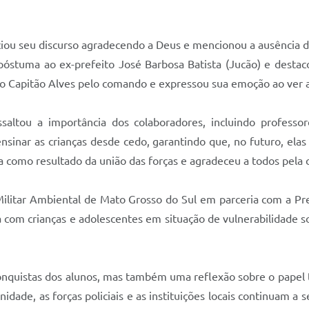
iniciou seu discurso agradecendo a Deus e mencionou a ausência 
tuma ao ex-prefeito José Barbosa Batista (Jucão) e destacou
o Capitão Alves pelo comando e expressou sua emoção ao ver a
altou a importância dos colaboradores, incluindo professore
ensinar as crianças desde cedo, garantindo que, no futuro, el
a como resultado da união das forças e agradeceu a todos pela 
 Militar Ambiental de Mato Grosso do Sul em parceria com a Pr
ha com crianças e adolescentes em situação de vulnerabilidade s
nquistas dos alunos, mas também uma reflexão sobre o papel t
de, as forças policiais e as instituições locais continuam a 