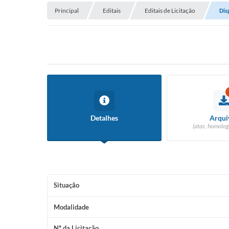
Principal
Editais
Editais de Licitação
Dis
Detalhes
Arqui
(atas, homolog
Situação
Modalidade
Nº da Licitação