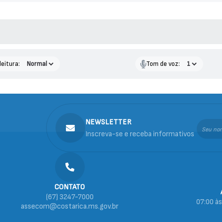
 MÍDIAS
leitura:
Tom de voz:
NEWSLETTER
Inscreva-se e receba informativos
CONTATO
(67) 3247-7000
07:00 às
assecom@costarica.ms.gov.br