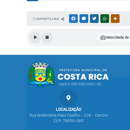
S
COMPARTILHAR
FACEBOOK
MESSENGER
TWITTER
WHATSAPP
OUTRAS
e
cr
et
Velocidade de 
ar
ia
M
u
ni
ci
p
al
d
15.389.596/0001-30
CNPJ
e
D
e
s
e
LOCALIZAÇÃO
n
Rua Ambrosina Paes Coelho - 228 - Centro
v
CEP: 79550-000
ol
vi