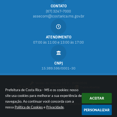
CONTATO
(67) 3247-7000
assecom@costarica.ms.gov.br
ATENDIMENTO
07:00 às 11:00 e 13:00 às 17:00
CNPJ
15.389.596/0001-30
Versão do Sistema:
3.5.3 - 19/06/2026
Portal atualizado em:
06/08/2026 17:51
Dados Abertos
Prefeitura de Costa Rica - MS e os cookies: nosso
site usa cookies para melhorar a sua experiência de
ACEITAR
navegação. Ao continuar você concorda com a
© Copyright Instar - 2006-2026. Todos os direitos
nossa
Política de Cookies
e
Privacidade
.
reservados -
Instar Tecnologia
PERSONALIZAR