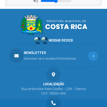
Mu
nici
pal
de
Saú
de
Dani
el
Rayc
NOSSAS REDES!
kson
Lem
os
Sant
NEWSLETTER
os
Inscreva-se e receba informativos
LOCALIZAÇÃO
Rua Ambrosina Paes Coelho - 228 - Centro
CEP: 79550-000