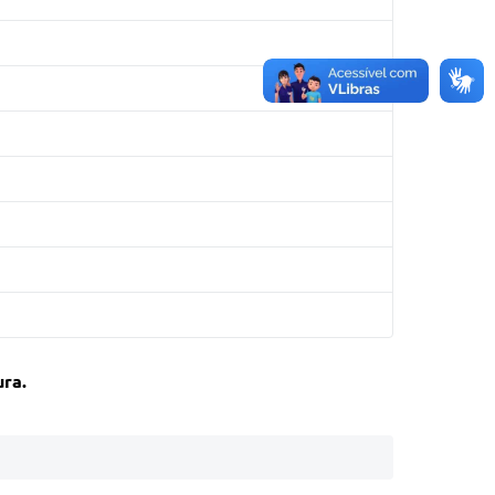
ura
.