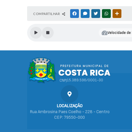
S
COMPARTILHAR
FACEBOOK
MESSENGER
TWITTER
WHATSAPP
OUTRAS
e
cr
et
Velocidade de 
ar
ia
M
u
ni
ci
p
al
d
15.389.596/0001-30
CNPJ
e
A
gr
ic
ul
LOCALIZAÇÃO
t
Rua Ambrosina Paes Coelho - 228 - Centro
u
CEP: 79550-000
ra
Fe
rn