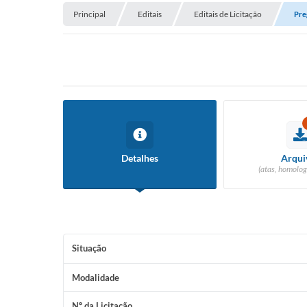
Principal
Editais
Editais de Licitação
Pre
Detalhes
Arqui
(atas, homolog
Situação
Modalidade
Nº da Licitação