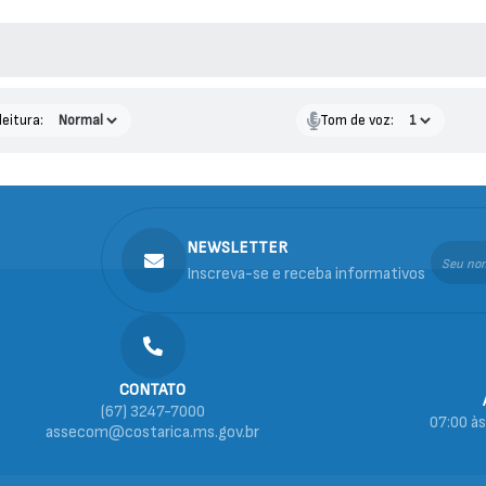
 MÍDIAS
leitura:
Tom de voz:
NEWSLETTER
Inscreva-se e receba informativos
CONTATO
(67) 3247-7000
07:00 às
assecom@costarica.ms.gov.br