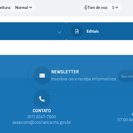
eitura:
Tom de voz:
Editais
NEWSLETTER
Inscreva-se e receba informativos
CONTATO
(67) 3247-7000
07:00 às
assecom@costarica.ms.gov.br