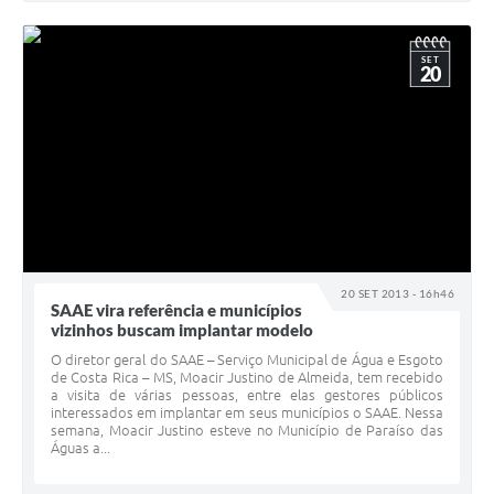
SET
20
20 SET 2013 - 16h46
SAAE vira referência e municípios
vizinhos buscam implantar modelo
O diretor geral do SAAE – Serviço Municipal de Água e Esgoto
de Costa Rica – MS, Moacir Justino de Almeida, tem recebido
a visita de várias pessoas, entre elas gestores públicos
interessados em implantar em seus municípios o SAAE. Nessa
semana, Moacir Justino esteve no Município de Paraíso das
Águas a...