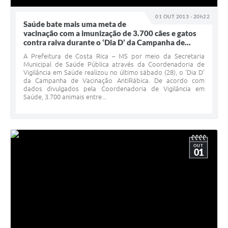
01 OUT 2013 - 20h22
Saúde bate mais uma meta de
vacinação com a imunização de 3.700 cães e gatos
contra raiva durante o ‘Dia D’ da Campanha de...
A Prefeitura de Costa Rica – MS por meio da Secretaria
Municipal de Saúde Pública através da Coordenadoria de
Vigilância em Saúde realizou no último sábado (28), o ‘Dia D’
da Campanha de Vacinação AntiRábica. De acordo com
dados divulgados pela Coordenadoria de Vigilância em
Saúde, 3.700 animais entre...
OUT
01