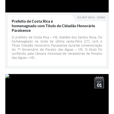
01 OUT 2013 - 12h00
Prefeito de Costa Rica é
homenageado com Título de Cidadão Honorário
Paraisense
O prefeito de Costa Rica – MS, Waldeli dos Santos Rosa, foi
homenageado na noite da última sexta-feira (27), com o
Título Cidadão Honorário Paraisense durante comemoração
do 1º Aniversário de Paraíso das Águas – MS. O título foi
conferido pela Câmara Municipal de Vereadores de Paraíso
das Águas – MS...
OUT
01