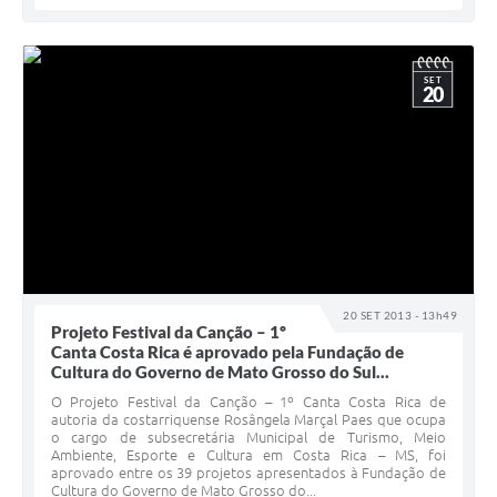
SET
20
20 SET 2013 - 13h49
Projeto Festival da Canção – 1º
Canta Costa Rica é aprovado pela Fundação de
Cultura do Governo de Mato Grosso do Sul...
O Projeto Festival da Canção – 1º Canta Costa Rica de
autoria da costarriquense Rosângela Marçal Paes que ocupa
o cargo de subsecretária Municipal de Turismo, Meio
Ambiente, Esporte e Cultura em Costa Rica – MS, foi
aprovado entre os 39 projetos apresentados à Fundação de
Cultura do Governo de Mato Grosso do...