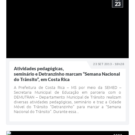
SET
23
23 SET 2013 - 18h28
Atividades pedagógicas,
seminário e Detranzinho marcam “Semana Nacional
do Trânsito”, em Costa Rica
A Prefeitura de Costa Rica – MS por meio da SEMED –
Secretaria Municipal de Educação em parceria com o
DEMUTRAN – Departamento Municipal de Trânsito realizam
diversas atividades pedagógicas, seminário e traz a Cidade
Móvel do Trânsito “Detranzinho” para marcar a “Semana
Nacional do Trânsito”. Durante essa...