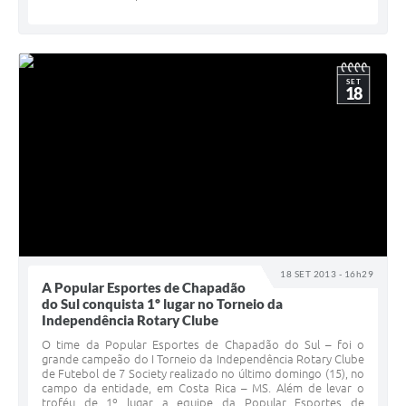
SET
18
18 SET 2013 - 16h29
A Popular Esportes de Chapadão
do Sul conquista 1º lugar no Torneio da
Independência Rotary Clube
O time da Popular Esportes de Chapadão do Sul – foi o
grande campeão do I Torneio da Independência Rotary Clube
de Futebol de 7 Society realizado no último domingo (15), no
campo da entidade, em Costa Rica – MS. Além de levar o
troféu de 1º lugar a equipe da Popular Esportes de