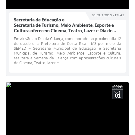
01 OUT 2013 - 17h43
Secretaria de Educação e
Secretaria de Turismo, Meio Ambiente, Esporte e
Cultura oferecem Cinema, Teatro, Lazer e Dia de...
Em alusão ao Dia da Criança, comemorado no próximo dia 12
de outubro, a Prefeitura de Costa Rica - MS por meio da
SEMED – Secretaria Municipal de Educação e Secretaria
Municipal de Turismo, Meio Ambiente, Esporte e Cultura,
realizará a Semana da Criança com apresentações culturais
de Cinema, Teatro, lazer e...
OUT
01