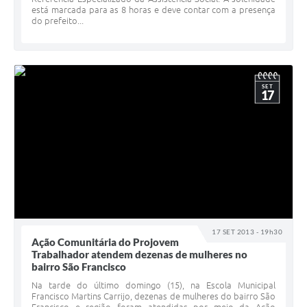
está marcada para as 8 horas e deve contar com a presença
do prefeito...
SET
17
17 SET 2013 - 19h30
Ação Comunitária do Projovem
Trabalhador atendem dezenas de mulheres no
bairro São Francisco
Na tarde do último domingo (15), na Escola Municipal
Francisco Martins Carrijo, dezenas de mulheres do bairro São