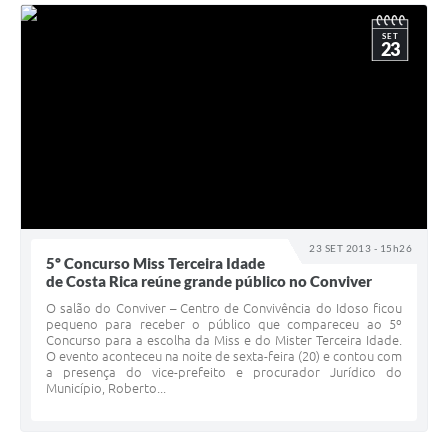
SET
23
23 SET 2013 - 15h26
5º Concurso Miss Terceira Idade
de Costa Rica reúne grande público no Conviver
O salão do Conviver – Centro de Convivência do Idoso ficou
pequeno para receber o público que compareceu ao 5º
Concurso para a escolha da Miss e do Mister Terceira Idade.
O evento aconteceu na noite de sexta-feira (20) e contou com
a presença do vice-prefeito e procurador Jurídico do
Município, Roberto...