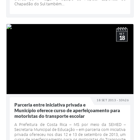
Chapadão do Sul também...
SET
18
18 SET 2013 - 10h26
Parceria entre iniciativa privada e
Município oferece curso de aperfeiçoamento para
motoristas do transporte escolar
A Prefeitura de Costa Rica – MS por meio da SEMED –
Secretaria Municipal de Educação – em parceria com iniciativa
privada ofereceu nos dias 12 e 13 de setembro de 2013, um
curso de aperfeiçoamento para os motoristas do Transporte