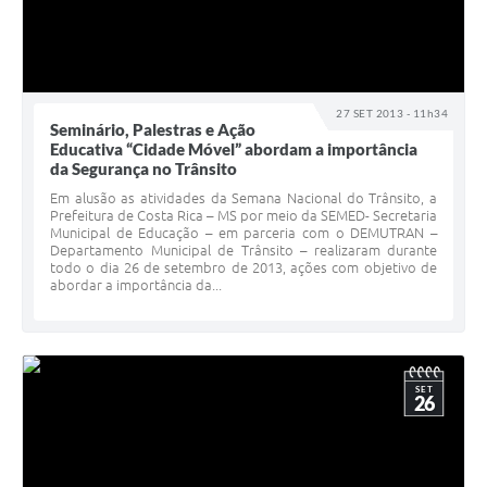
27 SET 2013 - 11h34
Seminário, Palestras e Ação
Educativa “Cidade Móvel” abordam a importância
da Segurança no Trânsito
Em alusão as atividades da Semana Nacional do Trânsito, a
Prefeitura de Costa Rica – MS por meio da SEMED- Secretaria
Municipal de Educação – em parceria com o DEMUTRAN –
Departamento Municipal de Trânsito – realizaram durante
todo o dia 26 de setembro de 2013, ações com objetivo de
abordar a importância da...
SET
26