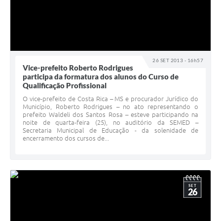
26 SET 2013 - 16h57
Vice-prefeito Roberto Rodrigues
participa da formatura dos alunos do Curso de
Qualificação Profissional
O vice-prefeito de Costa Rica – MS e procurador Jurídico do
Município, Roberto Rodrigues – no ato representando o
prefeito Waldeli dos Santos Rosa – esteve participando na
noite de quarta-feira (25), no auditório da SEMED –
Secretaria Municipal de Educação - da solenidade de
encerramento dos cursos de...
SET
26