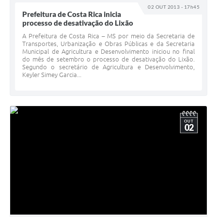
02 OUT 2013 - 17h45
Prefeitura de Costa Rica inicia
processo de desativação do Lixão
A Prefeitura de Costa Rica – MS por meio da Secretaria de
Transportes, Urbanização e Obras Públicas e da Secretaria
Municipal de Agricultura e Desenvolvimento iniciou no final
do mês de setembro o processo de desativação do Lixão.
Segundo o secretário de Agricultura e Desenvolvimento,
Keyler Simey Garcia...
OUT
02