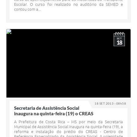
Escolar. O curso foi realizado no auditório da SEMED e
contou com a...
SET
18
18 SET 2013 - 08h58
Secretaria de Assistência Social
inaugura na quinta-feira (19) o CREAS
A Prefeitura de Costa Rica – MS por meio da Secretaria
Municipal de Assistência Social inaugura na quinta-feira (19), a
reforma e instalação do prédio do CREAS - Centro de
Referência Especializado da Assistência Social. A solenidade