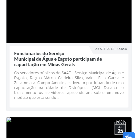
25 SET 2013 - 15h56
Funcionários do Serviço
Municipal de Água e Esgoto participam de
capacitação em Minas Gerais
Os servidores públicos do SAAE – Serviço Municipal de Água e
Esgoto, Regina Márcia Caldeira Silva, Valdir Felix Garcia e
Zeila Amaral Campo Amorim, estiveram participando de uma
capacitação na cidade de Divinópolis (MG). Durante o
treinamento os servidores apreenderam sobre um novo
modulo que esta sendo...
SET
25