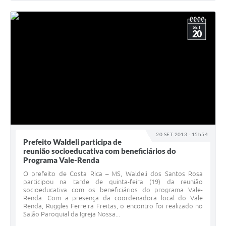
SET
20
20 SET 2013 - 15h54
Prefeito Waldeli participa de
reunião socioeducativa com beneficiários do
Programa Vale-Renda
O prefeito de Costa Rica – MS, Waldeli dos Santos Rosa
participou na tarde de quinta-feira (19) da reunião
socioeducativa com os beneficiários do programa Vale-
Renda. Com a presença da coordenadora local do Vale
Renda, Ruggles Ferreira Freitas, o encontro foi realizado no
Salão Paroquial da Igreja Nossa...