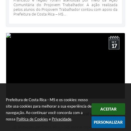
Francisco e região foram atendidas por meio da Ação
Comunitária do Projovem Trabalhador. A ação realizada
pelos alunos do Projovem Trabalhador contou com apoio da
Prefeitura de Costa Rica – MS...
SET
17
Prefeitura de Costa Rica - MS e os cookies: nosso
17 SET 2013 - 18h48
site usa cookies para melhorar a sua experiência de
Delegados de Costa Rica
ACEITAR
navegação. Ao continuar você concorda com a
participam da 5ª Conferência Estadual das Cidades,
em Campo Grande
nossa
Política de Cookies
e
Privacidade
.
PERSONALIZAR
O Município de Costa Rica – MS esteve representado na 5ª