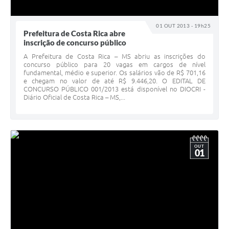
01 OUT 2013 - 19h25
Prefeitura de Costa Rica abre
inscrição de concurso público
A Prefeitura de Costa Rica – MS abriu as inscrições do
concurso público para 20 vagas em cargos de nível
fundamental, médio e superior. Os salários vão de R$ 701,16
e chegam no valor de até R$ 9.446,20. O EDITAL DE
CONCURSO PÚBLICO 001/2013 está disponível no DIOCRI -
Diário Oficial de Costa Rica – MS,...
OUT
01