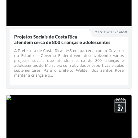
27 SET 2013 - 14h50
Projetos Sociais de Costa Rica
atendem cerca de 800 crianças e adolescentes
A Prefeitura de Costa Rica – MS em parceria com o Governo
do Estado e Governo Federal vem desenvolvendo vários
projetos sociais que atendem cerca de 800 crianças e
adolescentes do Município com atividades esportivas e aulas
suplementares. Para o prefeito Waldeli dos Santos Rosa
manter a criança e o...
SET
27