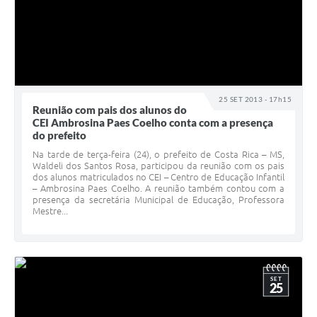
25 SET 2013 - 17h15
Reunião com pais dos alunos do
CEI Ambrosina Paes Coelho conta com a presença
do prefeito
Na tarde de terça-feira (24), o prefeito de Costa Rica – MS,
Waldeli dos Santos Rosa, participou da reunião com os pais
dos alunos matriculados no CEI – Centro de Educação Infantil
– Ambrosina Paes Coelho. A reunião também contou com a
presença da secretária Municipal de Educação, Professora
Mestre...
SET
25