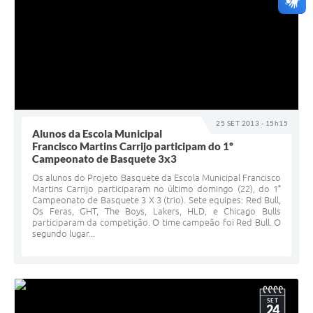
25 SET 2013 - 15h15
Alunos da Escola Municipal
Francisco Martins Carrijo participam do 1º
Campeonato de Basquete 3x3
Os alunos do Projeto Basquete da Escola Municipal Francisco
Martins Carrijo participaram no último domingo (22), do 1°
Campeonato de Basquete 3 X 3 (trio). Sete equipes: Red Bull,
Os Feras, GHT, The Boys, Lakers, HLD, e Chicago Bulls
participaram da competição. O time campeão foi Red Bull. O
segundo lugar...
SET
24