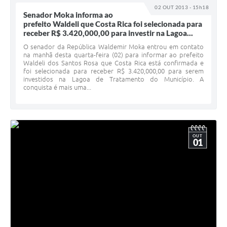
02 OUT 2013 - 15h18
Senador Moka informa ao
prefeito Waldeli que Costa Rica foi selecionada para
receber R$ 3.420,000,00 para investir na Lagoa...
O senador da República Waldemir Moka entrou em contato
na manhã desta quarta-feira (02) para informar ao prefeito
Waldeli dos Santos Rosa que Costa Rica está confirmada e
foi selecionada para receber R$ 3.420,000,00 para serem
investidos na Lagoa de Tratamento do Município. A
conquista é mais uma...
OUT
01