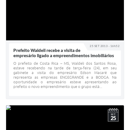
25 SET 2013 - 16h52
Prefeito Waldeli recebe a visita de
empresário ligado a empreendimentos imobiliários
O prefeito de Costa Rica – MS, Waldeli dos Santos Rosa,
esteve recebendo na tarde de terça-feira (24), em seu
gabinete a visita do empresário Edson Macaré que
representa as empresas ENGEGRANDE e a BODGA. Na
oportunidade o empresário esteve apresentando ao
prefeito o novo empreendimento que o grupo está...
SET
25