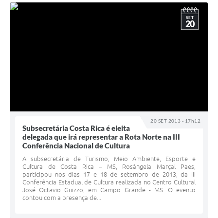
SET
20
20 SET 2013 - 17h12
Subsecretária Costa Rica é eleita
delegada que irá representar a Rota Norte na III
Conferência Nacional de Cultura
A subsecretária de Turismo, Meio Ambiente, Esporte e
Cultura de Costa Rica – MS, Rosângela Marçal Paes,
participou nos dias 17 e 18 de setembro de 2013, da III
Conferência Estadual de Cultura realizada no Centro Cultural
José Octavio Guizzo, em Campo Grande - MS. O evento
contou com a presença de...