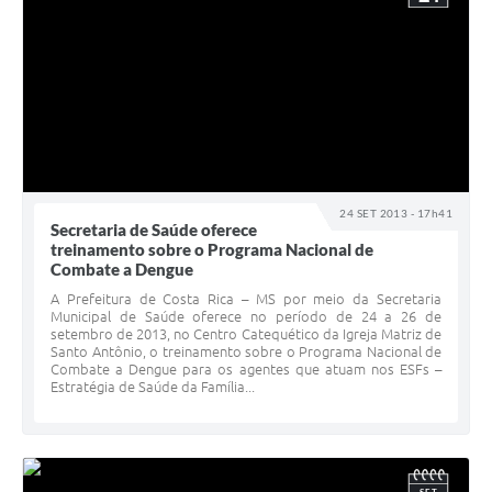
24 SET 2013 - 17h41
Secretaria de Saúde oferece
treinamento sobre o Programa Nacional de
Combate a Dengue
A Prefeitura de Costa Rica – MS por meio da Secretaria
Municipal de Saúde oferece no período de 24 a 26 de
setembro de 2013, no Centro Catequético da Igreja Matriz de
Santo Antônio, o treinamento sobre o Programa Nacional de
Combate a Dengue para os agentes que atuam nos ESFs –
Estratégia de Saúde da Família...