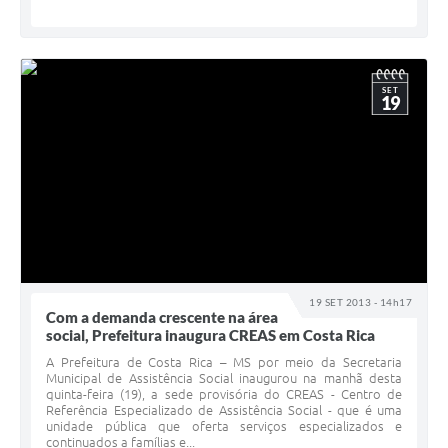
SET
19
19 SET 2013 - 14h17
Com a demanda crescente na área
social, Prefeitura inaugura CREAS em Costa Rica
A Prefeitura de Costa Rica – MS por meio da Secretaria
Municipal de Assistência Social inaugurou na manhã desta
quinta-feira (19), a sede provisória do CREAS - Centro de
Referência Especializado de Assistência Social - que é uma
unidade pública que oferta serviços especializados e
continuados a famílias e...