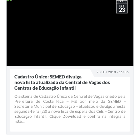
SET
23
23 SET 2013 - 16h35
Cadastro Único: SEMED divulga
nova lista atualizada da Central de Vagas dos
Centros de Educação Infantil
O sistema de Cadastro Único da Central de Vagas criado pela
Prefeitura de Costa Rica – MS por meio da SEMED –
Secretaria Municipal de Educação – atualizou e divulgou nesta
segunda-feira (23) a nova lista de espera dos CEIs – Centro de
Educação Infantil. Clique Download e confira na íntegra a
lista...