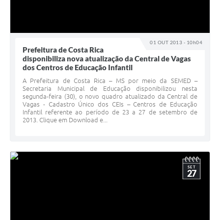
01 OUT 2013 - 10h04
Prefeitura de Costa Rica
disponibiliza nova atualização da Central de Vagas
dos Centros de Educação Infantil
A Prefeitura de Costa Rica – MS por meio da SEMED –
Secretaria Municipal de Educação disponibilizou nesta
segunda-feira (30), o novo quadro atualizado da Central de
Vagas - Cadastro Único dos CEIs – Centros de Educação
Infantil referente ao período de 23 a 27 de setembro de
2013. Clique em Download e...
SET
27