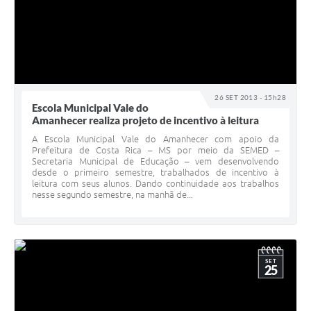
26 SET 2013 - 15h28
Escola Municipal Vale do
Amanhecer realiza projeto de incentivo à leitura
A Escola Municipal Vale do Amanhecer com apoio da
Prefeitura de Costa Rica – MS por meio da SEMED –
Secretaria Municipal de Educação – vem desenvolvendo
desde o primeiro semestre, trabalhados de incentivo à
leitura com seus alunos. Dando continuidade aos trabalhos
nesse segundo semestre, na manhã de...
SET
25