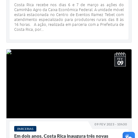
Costa Rica recebe nos dias 6 e 7 de março as ações do
Caminhão Agro da Caixa Econômica Federal. A unidade móvel
estará estacionada no Centro de Eventos Ramez Tebet com
atendimento especializado para produtores rurais das 8 às
16 horas. A ação, realizada em parceria com a Prefeitura de
Costa Rica, por...
FEV
09
09 FEV 2023 - 10h30
PARCERIAS
Em dois anos, Costa Rica inaugura três novas