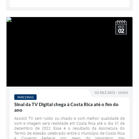
DEZ
02
02 DEZ 2022 - 12h03
PARCERIAS
Sinal da TV Digital chega à Costa Rica até o fim do
ano
Assistir TV sem ruído ou chiado e com melhor qualidade de
som e imagem será realidade em Costa Rica até o dia 31 de
dezembro de 2022. Esse é o resultado da Assinatura do
Termo de Adesão celebrado entre o Município de Costa Rica
e Governo Federal por meio do Ministério das