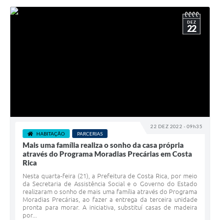
DEZ
22
22 DEZ 2022 - 09h35
HABITAÇÃO
PARCERIAS
Mais uma família realiza o sonho da casa própria
através do Programa Moradias Precárias em Costa
Rica
Nesta quarta-feira (21), a Prefeitura de Costa Rica, por meio
da Secretaria de Assistência Social e o Governo do Estado
realizaram o sonho de mais uma família através do Programa
Moradias Precárias, ao fazer a entrega da terceira unidade
pronta para morar. A iniciativa, substituí casas de madeira
por...