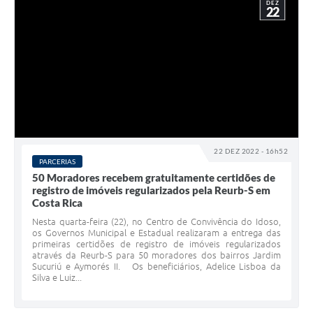
DEZ
22
22 DEZ 2022 - 16h52
PARCERIAS
50 Moradores recebem gratuitamente certidões de
registro de imóveis regularizados pela Reurb-S em
Costa Rica
Nesta quarta-feira (22), no Centro de Convivência do Idoso,
os Governos Municipal e Estadual realizaram a entrega das
primeiras certidões de registro de imóveis regularizados
através da Reurb-S para 50 moradores dos bairros Jardim
Sucuriú e Aymorés II. Os beneficiários, Adelice Lisboa da
Silva e Luiz...