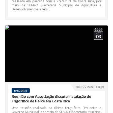
realizada em parceria com a Prefeitura de Costa Rica, por
meio da SEMAD (Secretaria Municipal de Agricultura e
Desenvolvimento), e tem...
NOV
03
03 NOV 2022 - 14h00
PARCERIAS
Reunião com Associação discute instalação de
Frigorifico de Peixe em Costa Rica
Uma reunião realizada na última terça-feira (1º) entre o
Governo Municipal, por meio da SEMAD (Secretaria Municipal