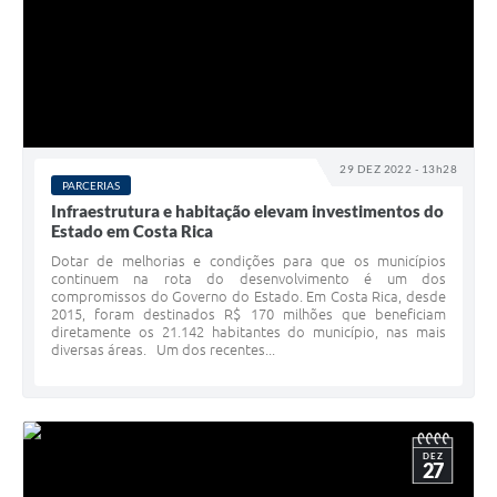
29 DEZ 2022 - 13h28
PARCERIAS
Infraestrutura e habitação elevam investimentos do
Estado em Costa Rica
Dotar de melhorias e condições para que os municípios
continuem na rota do desenvolvimento é um dos
compromissos do Governo do Estado. Em Costa Rica, desde
2015, foram destinados R$ 170 milhões que beneficiam
diretamente os 21.142 habitantes do município, nas mais
diversas áreas. Um dos recentes...
DEZ
27