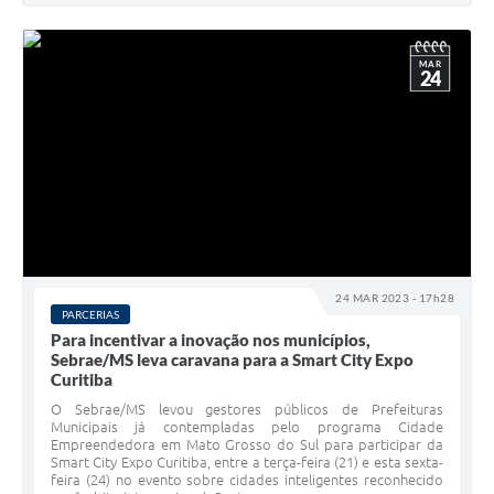
MAR
24
24 MAR 2023 - 17h28
PARCERIAS
Para incentivar a inovação nos municípios,
Sebrae/MS leva caravana para a Smart City Expo
Curitiba
O Sebrae/MS levou gestores públicos de Prefeituras
Municipais já contempladas pelo programa Cidade
Empreendedora em Mato Grosso do Sul para participar da
Smart City Expo Curitiba, entre a terça-feira (21) e esta sexta-
feira (24) no evento sobre cidades inteligentes reconhecido