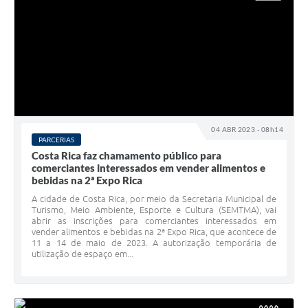
04 ABR 2023 - 08h14
PARCERIAS
Costa Rica faz chamamento público para
comerciantes interessados em vender alimentos e
bebidas na 2ª Expo Rica
A cidade de Costa Rica, por meio da Secretaria Municipal de
Turismo, Meio Ambiente, Esporte e Cultura (SEMTMA), vai
abrir as inscrições para comerciantes interessados em
vender alimentos e bebidas na 2ª Expo Rica, que acontece de
11 a 14 de maio de 2023. A autorização temporária de
utilização de espaço em...