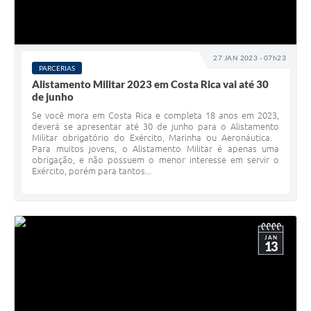
27 JAN 2023 - 07h23
PARCERIAS
Alistamento Militar 2023 em Costa Rica vai até 30
de junho
Se você mora em Costa Rica e completa 18 anos em 2023,
deverá se apresentar até 30 de junho para o Alistamento
Militar obrigatório do Exército, Marinha ou Aeronáutica.
Para muitos jovens, o Alistamento Militar é apenas uma
obrigação, e não possuem o menor interesse em servir o
Exército, porém para tantos...
JAN
13