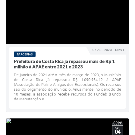
04 ABR 2023 - 13h51
PARCERIAS
Prefeitura de Costa Rica já repassou mais de R$ 1
milhão à APAE entre 2021 e 2023
De janeiro de 2021 até o mês de março de 2023, o Município
de Costa Rica já repassou R$ 1.090.954,12 à APAE
(Associação de Pais e Amigos dos Excepcionais). Os recursos
são do orçamento do município. Anualmente, no período de
10 meses, a associação recebe recursos do Fundeb (Fundo
de Manutenção e...
ABR
04