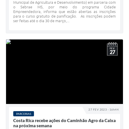
Municipal de Agricultura e Desenvolvimento) em parceria com
o Sebrae MS, por meio do programa Cidade
Empreendedora, informa que estão abertas as inscrições
para o curso gratuito de panificação. As inscrições podem
ser feitas até o dia 30 de março,...
FEV
27
27 FEV 2023 - 16h44
PARCERIAS
Costa Rica recebe ações do Caminhão Agro da Caixa
na próxima semana