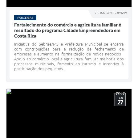
28 JAN 2023 - 09h39
PARCERIAS
Fortalecimento do comércio e agricultura familiar é
resultado do programa Cidade Empreendedora em
Costa Rica
Iniciativa do Sebrae/MS e Prefeitura Municipal se encerra
com contribuições para a redução de fechamento de
empresas e aumento na formalização de novos negócios
Apoio ao comércio local e agricultura familiar, melhoria dos
processos municipais, fomento ao turismo e incentivo à
participação dos pequenos...
JAN
27