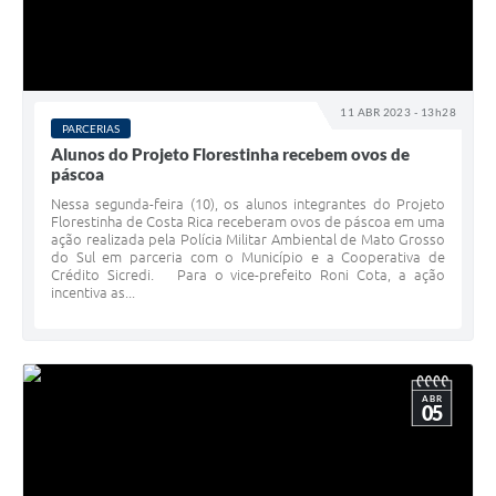
11 ABR 2023 - 13h28
PARCERIAS
Alunos do Projeto Florestinha recebem ovos de
páscoa
Nessa segunda-feira (10), os alunos integrantes do Projeto
Florestinha de Costa Rica receberam ovos de páscoa em uma
ação realizada pela Polícia Militar Ambiental de Mato Grosso
do Sul em parceria com o Município e a Cooperativa de
Crédito Sicredi. Para o vice-prefeito Roni Cota, a ação
incentiva as...
ABR
05