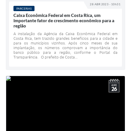
28 ABR 2023 - 10h31
PARCERIAS
Caixa Econômica Federal em Costa Rica, um
importante fator de crescimento econômico para a
região
A instalação da Agência da Caixa Econômica Federal em
Costa Rica, tem trazido grandes benefícios para a cidade e
para os municípios vizinhos. Após cinco meses de sua
implantação, os números comprovam a importância do
banco público para a região, conforme o Portal da
Transparência. O prefeito de Costa...
ABR
26