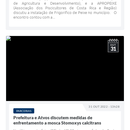
de Agricultura e Desenvolvimento), e a APROPEIXE
(Associação dos Piscicultores de Costa Rica e Região)
discutiu a instalação de Frigorifico de Peixe no município. O
encontro contou com a...
OUT
31
31 OUT 2022 - 13h28
PARCERIAS
Prefeitura e Atvos discutem medidas de
enfrentamento a mosca Stomoxys calcitrans