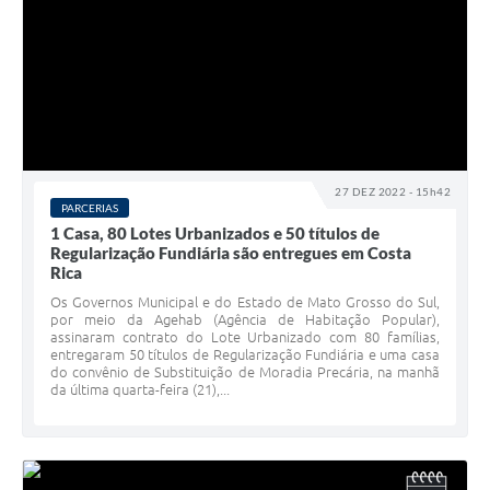
27 DEZ 2022 - 15h42
PARCERIAS
1 Casa, 80 Lotes Urbanizados e 50 títulos de
Regularização Fundiária são entregues em Costa
Rica
Os Governos Municipal e do Estado de Mato Grosso do Sul,
por meio da Agehab (Agência de Habitação Popular),
assinaram contrato do Lote Urbanizado com 80 famílias,
entregaram 50 títulos de Regularização Fundiária e uma casa
do convênio de Substituição de Moradia Precária, na manhã
da última quarta-feira (21),...