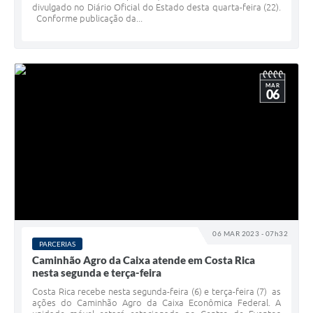
divulgado no Diário Oficial do Estado desta quarta-feira (22).
Conforme publicação da...
MAR
06
06 MAR 2023 - 07h32
PARCERIAS
Caminhão Agro da Caixa atende em Costa Rica
nesta segunda e terça-feira
Costa Rica recebe nesta segunda-feira (6) e terça-feira (7) as
ações do Caminhão Agro da Caixa Econômica Federal. A