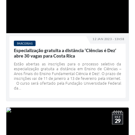
12 JAN 2023 - 13h58
PARCERIAS
Especialização gratuita a distância ‘Ciências é Dez’
abre 30 vagas para Costa Rica
Estão abertas as inscrições para o processo seletivo da
especialização gratuita a distância em Ensino de Ciências –
Anos finais do Ensino Fundamental Ciência é Dez!. O prazo de
inscrições vai de 11 de janeiro a 13 de fevereiro pela internet.
O curso será ofertado pela Fundação Universidade Federal
da...
DEZ
29