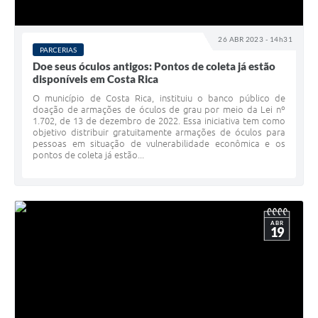
26 ABR 2023 - 14h31
PARCERIAS
Doe seus óculos antigos: Pontos de coleta já estão
disponíveis em Costa Rica
O município de Costa Rica, instituiu o banco público de
doação de armações de óculos de grau por meio da Lei nº
1.702, de 13 de dezembro de 2022. Essa iniciativa tem como
objetivo distribuir gratuitamente armações de óculos para
pessoas em situação de vulnerabilidade econômica e os
pontos de coleta já estão...
ABR
19