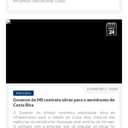
em âmbito internacional. Costa...
MAR
24
24 MAR 2023 - 15h40
PARCERIAS
Governo de MS contrata obras para o aeródromo de
Costa Rica
O Governo do Estado contratou importante obra de
infraestrutura para a cidade de Costa Rica, trata-se das
melhorias do Aeródromo Municipal José Antônio de Moraes.
O contrato com a empresa que vai executar as obras foi