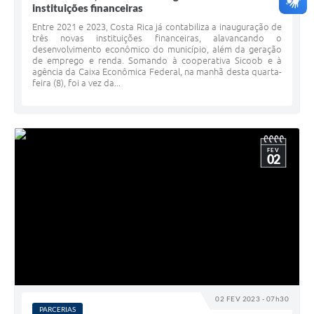
instituições financeiras
Entre 2021 e 2023, Costa Rica já contabiliza a inauguração de
três novas instituições financeiras, alavancando o
desenvolvimento econômico do município, além da geração
de emprego e renda. Somando à cooperativa Sicoob e à
agência da Caixa Econômica Federal, na manhã desta quarta-
feira (8), foi a vez da...
FEV
02
02 FEV 2023 - 07h30
PARCERIAS