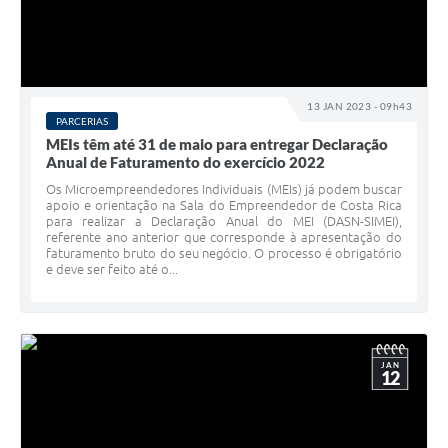
13 JAN 2023 - 09h43
PARCERIAS
MEIs têm até 31 de maio para entregar Declaração
Anual de Faturamento do exercício 2022
Os Microempreendedores Individuais (MEIs) já podem buscar
apoio e orientação na Sala do Empreendedor de Costa Rica
para realizar a Declaração Anual do MEI (DASN-SIMEI),
referente ano anterior que corresponde à apresentação do
faturamento bruto do seu negócio. O processo é obrigatório
e deve ser feito até o...
JAN
12