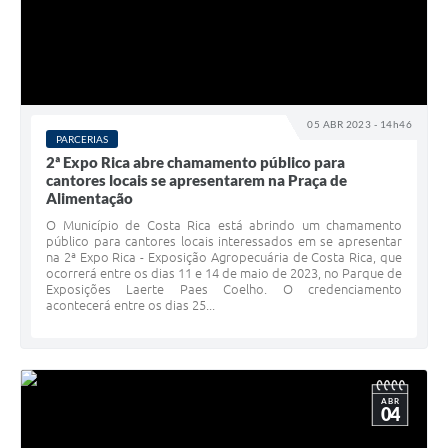
05 ABR 2023 - 14h46
PARCERIAS
2ª Expo Rica abre chamamento público para
cantores locais se apresentarem na Praça de
Alimentação
O Município de Costa Rica está abrindo um chamamento
público para cantores locais interessados em se apresentar
na 2ª Expo Rica - Exposição Agropecuária de Costa Rica, que
ocorrerá entre os dias 11 e 14 de maio de 2023, no Parque de
Exposições Laerte Paes Coelho. O credenciamento
acontecerá entre os dias 25...
ABR
04