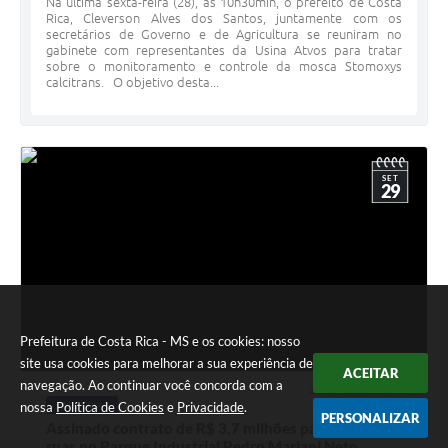
Na última sexta-feira (28), às 10h30min, o prefeito de Costa
Rica, Cleverson Alves dos Santos, juntamente com os
secretários de Governo e de Agricultura se reuniram no
gabinete com representantes da Usina Atvos para tratar
sobre o monitoramento e controle da mosca Stomoxys
calcitrans. O objetivo desta...
SET
29
Prefeitura de Costa Rica - MS e os cookies: nosso
site usa cookies para melhorar a sua experiência de
ACEITAR
navegação. Ao continuar você concorda com a
29 SET 2022 - 15h07
nossa
Política de Cookies
e
Privacidade
.
PARCERIAS
PERSONALIZAR
Assinado contrato de R$ 3,7 milhões para asfaltar
ruas no Parque Industrial Pedro Mariani Neto