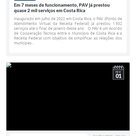
Em 7 meses de funcionamento, PAV já prestou
quase 2 mil serviços em Costa Rica
Inaugurado em julho de 2022 em Costa Rica, o PAV (Ponto de
Atendimento Virtual da Receita Federal) já prestou 1.932
serviços até o final de janeiro deste ano. O PAV é um Acordo
de Cooperação Técnica entre o Município de Costa Rica e a
Receita Federal com objetivo de simplificar as relações dos
munícipes...
FEV
01