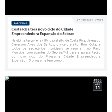
19 ABR 2023 - 09h18
PARCERIAS
Costa Rica terá novo ciclo do Cidade
Empreendedora Expansão do Sebrae
Na última terça-feira (18), o prefeito de Costa Rica, delegado
Cleverson Alves dos Santos, o vice-prefeito, Roni Cota, e
todos os secretários municipais se reuniram no Paço
Municipal com agentes do Sebrae/MS para a apresentação
do novo ciclo do Programa Cidade Empreendedora
Expansão. O programa tem como...
ABR
11