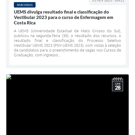
01 FEV 2023 - 10h12
PARCERIAS
UEMS divulga resultado final e classificação do
Vestibular 2023 para o curso de Enfermagem em
Costa Rica
A UEMS (Universidade Estadual de Mato Grosso do Sul),
publicou na segunda-feira (30), o resultado dos recursos, o
resultado final e classificação do Processo Seletivo
Vestibular UEMS 2023 (PSV-UEMS 2023), com vistas à seleção
de candidatos para o preenchimento de vagas nos Cursos de
Graduação, com ingresso...
JAN
28