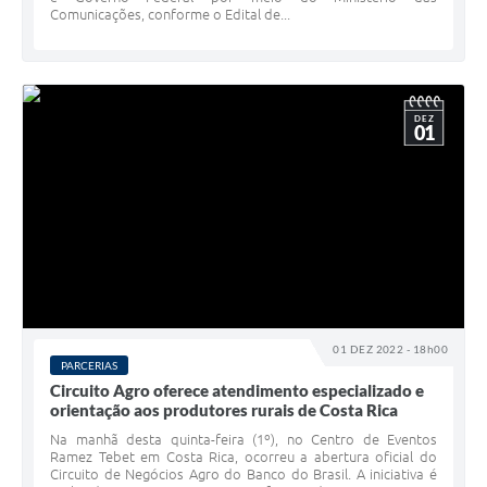
Comunicações, conforme o Edital de...
DEZ
01
01 DEZ 2022 - 18h00
PARCERIAS
Circuito Agro oferece atendimento especializado e
orientação aos produtores rurais de Costa Rica
Na manhã desta quinta-feira (1º), no Centro de Eventos
Ramez Tebet em Costa Rica, ocorreu a abertura oficial do
Circuito de Negócios Agro do Banco do Brasil. A iniciativa é