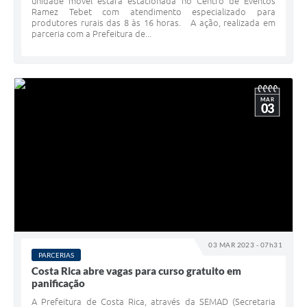
unidade móvel estará estacionada no Centro de Eventos
Ramez Tebet com atendimento especializado para
produtores rurais das 8 às 16 horas. A ação, realizada em
parceria com a Prefeitura de...
MAR
03
03 MAR 2023 - 07h31
PARCERIAS
Costa Rica abre vagas para curso gratuito em
panificação
A Prefeitura de Costa Rica, através da SEMAD (Secretaria