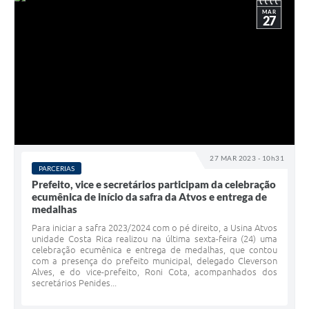
MAR
27
27 MAR 2023 - 10h31
PARCERIAS
Prefeito, vice e secretários participam da celebração
ecumênica de início da safra da Atvos e entrega de
medalhas
Para iniciar a safra 2023/2024 com o pé direito, a Usina Atvos
unidade Costa Rica realizou na última sexta-feira (24) uma
celebração ecumênica e entrega de medalhas, que contou
com a presença do prefeito municipal, delegado Cleverson
Alves, e do vice-prefeito, Roni Cota, acompanhados dos
secretários Penides...