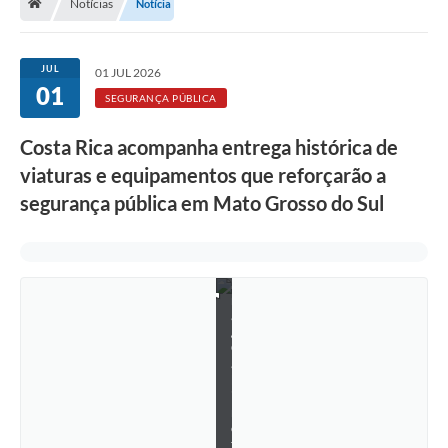
Notícias
Notícia
F
o
t
JUL
01 JUL 2026
o
01
s
SEGURANÇA PÚBLICA
:
A
n
Costa Rica acompanha entrega histórica de
g
viaturas e equipamentos que reforçarão a
e
l
segurança pública em Mato Grosso do Sul
a
B
e
z
e
r
r
a
/
G
a
b
i
n
e
t