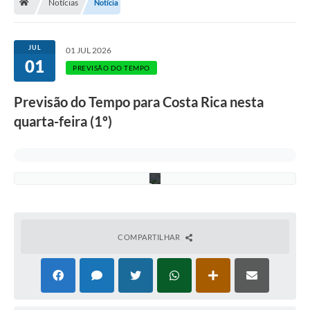
t
Notícias
Notícia
r
o
-
A
JUL
01 JUL 2026
s
01
s
PREVISÃO DO TEMPO
e
c
Previsão do Tempo para Costa Rica nesta
o
m
quarta-feira (1º)
/
P
M
C
R
COMPARTILHAR