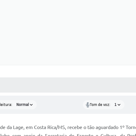
 MÍDIAS
RECEBA NOTÍCIAS
leitura:
Tom de voz:
e da Lage, em Costa Rica/MS, recebe o tão aguardado 1º Torne
Clube com apoio da Secretaria de Esporte e Cultura, da Pre