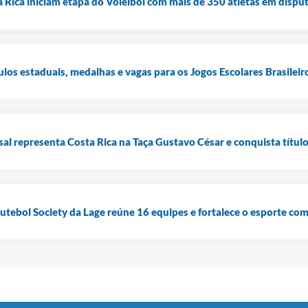
a Rica iniciam etapa do Voleibol com mais de 350 atletas em dispu
tulos estaduais, medalhas e vagas para os Jogos Escolares Brasilei
l representa Costa Rica na Taça Gustavo César e conquista títu
Futebol Society da Lage reúne 16 equipes e fortalece o esporte co