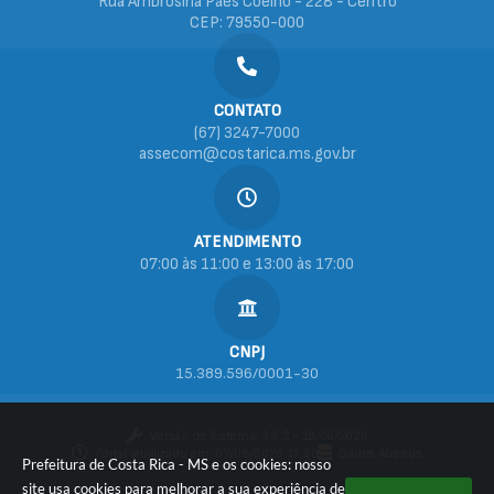
Rua Ambrosina Paes Coelho - 228 - Centro
CEP: 79550-000
CONTATO
(67) 3247-7000
assecom@costarica.ms.gov.br
ATENDIMENTO
07:00 às 11:00 e 13:00 às 17:00
CNPJ
15.389.596/0001-30
Versão do Sistema:
3.5.3 - 19/06/2026
Portal atualizado em:
07/08/2026 17:50
Dados Abertos
Prefeitura de Costa Rica - MS e os cookies: nosso
site usa cookies para melhorar a sua experiência de