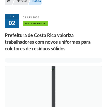
Notícias
Notícia
JUN
02 JUN 2026
02
MEIO AMBIENTE
Prefeitura de Costa Rica valoriza
trabalhadores com novos uniformes para
F
coletores de resíduos sólidos
o
t
o
s
:
D
i
v
u
l
g
a
ç
ã
o
S