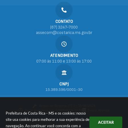
CONTATO
(67) 3247-7000
assecom@costarica.ms.gov.br
ATENDIMENTO
07:00 às 11:00 e 13:00 às 17:00
CNPJ
15.389.596/0001-30
Versão do Sistema:
3.5.3 - 19/06/2026
Portal atualizado em:
07/08/2026 17:50
Dados Abertos
Prefeitura de Costa Rica - MS e os cookies: nosso
site usa cookies para melhorar a sua experiência de
ACEITAR
navegação. Ao continuar você concorda com a