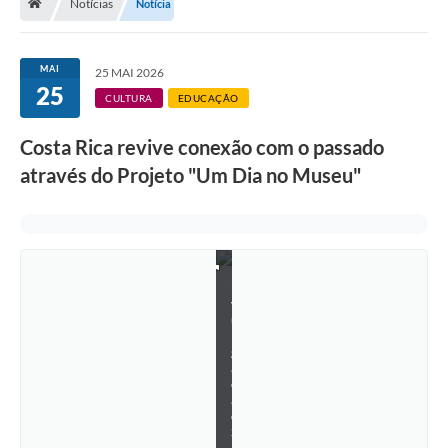
Notícias
Notícia
MAI
25 MAI 2026
25
CULTURA
EDUCAÇÃO
Costa Rica revive conexão com o passado
através do Projeto "Um Dia no Museu"
F
o
t
o
s
:
D
i
v
u
l
g
a
ç
ã
o
S
E