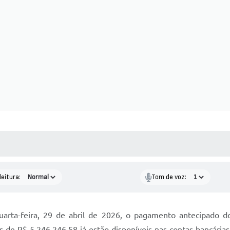
 MÍDIAS
RECEBA NOTÍCIAS
leitura:
Tom de voz:
uarta-feira, 29 de abril de 2026, o pagamento antecipado do
dos de R$ 5.246.246,58 já estão disponíveis nas contas bancári