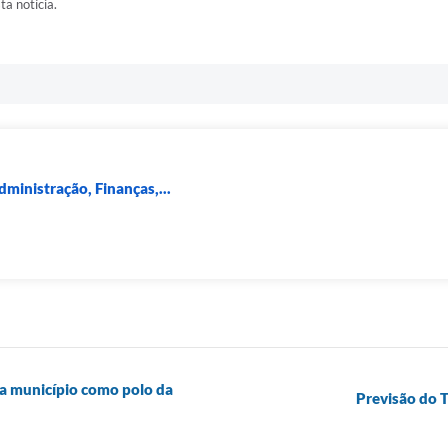
ta notícia.
dministração, Finanças,...
da município como polo da
Previsão do T