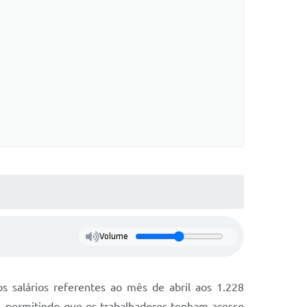
Volume
s salários referentes ao mês de abril aos 1.228
as, permitindo que os trabalhadores tenham acesso