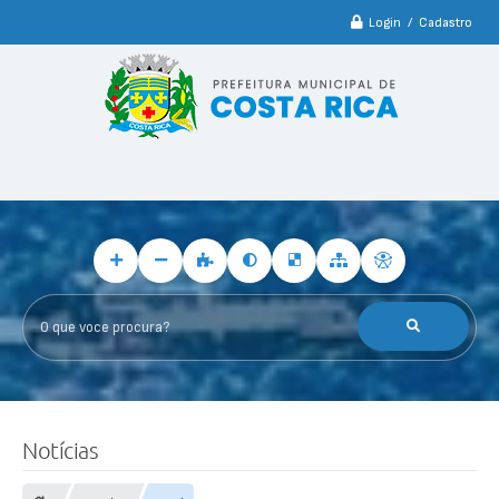
Login / Cadastro
O que voce procura?
F
o
Notícias
t
o
s