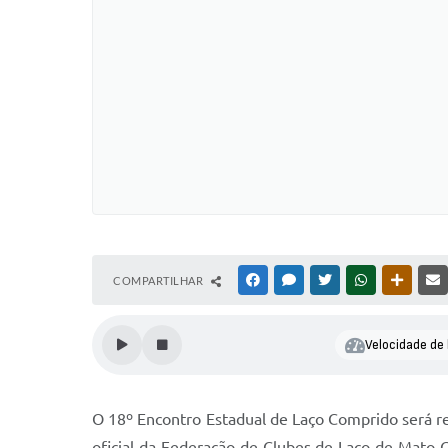
COMPARTILHAR
FACEBOOK
MESSENGER
TWITTER
WHATSAPP
OUTRAS
Velocidade de 
O 18º Encontro Estadual de Laço Comprido será rea
oficial da Federação de Clubes de Laço de Mato G