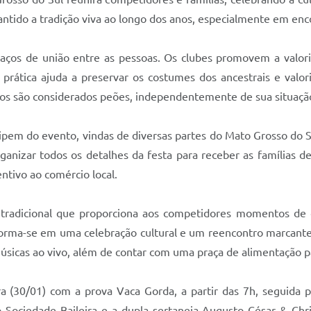
ido a tradição viva ao longo dos anos, especialmente em enc
aços de união entre as pessoas. Os clubes promovem a valori
 prática ajuda a preservar os costumes dos ancestrais e valor
os são considerados peões, independentemente de sua situação
cipem do evento, vindas de diversas partes do Mato Grosso do S
organizar todos os detalhes da festa para receber as famílias
ntivo ao comércio local.
tradicional que proporciona aos competidores momentos de
sforma-se em uma celebração cultural e um reencontro marcant
músicas ao vivo, além de contar com uma praça de alimentação 
a (30/01) com a prova Vaca Gorda, a partir das 7h, seguida pe
ociedade Baileira e a dupla sertaneja Augusto César & Chris