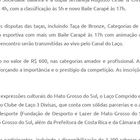
4h, com a classificação às 5h e novo Baile Carapé às 17h.
s disputas das taças, incluindo Taça de Bronze, Categorias de 
 esportiva com mais um Baile Carapé às 17h com animação d
encontro serão transmitidas ao vivo pelo Canal do Laço.
o no valor de R$ 600, nas categorias amador e profissional. 
reforçando a importância e o prestígio da competição. As insc
expressões culturais do Mato Grosso do Sul, o Laço Comprido 
o Clube de Laço 3 Divisas, que conta com sólidas parcerias e o 
esporte (Fundação de Desporto e Lazer de Mato Grosso do S
o Grosso do Sul, além da Prefeitura de Costa Rica e da Câmara 
s participantes, incluindo a disponibilização de 1.200 cabeças