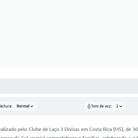
 MÍDIAS
RECEBA NOTÍCIAS
leitura:
Tom de voz:
lizado pelo Clube de Laço 3 Divisas em Costa Rica (MS), de 30
rosso do Sul reunirá competidores e famílias, celebrando a cul