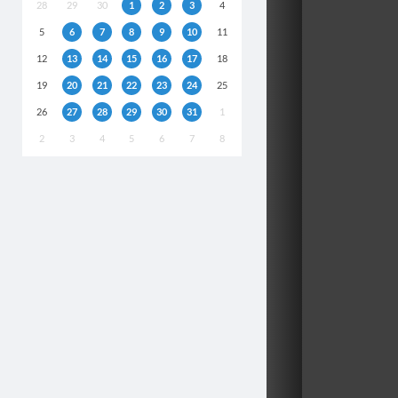
28
29
30
1
2
3
4
5
6
7
8
9
10
11
12
13
14
15
16
17
18
19
20
21
22
23
24
25
26
27
28
29
30
31
1
2
3
4
5
6
7
8