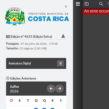
T
F
o
i
An error occur
g
n
g
d
l
e
S
i
d
Edição nº 4633 (Edição Extra)
e
b
Postagem:
07 de julho de 2026 - 17h48
a
r
Tamanho:
25 páginas (2,81 MB)
Assinatura Digital
Edições Anteriores
Julho
2026
D
S
T
Q
Q
S
S