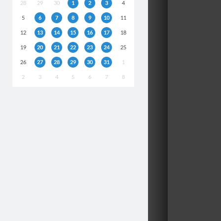
28
29
30
1
2
3
4
5
6
7
8
9
10
11
12
13
14
15
16
17
18
19
20
21
22
23
24
25
26
27
28
29
30
31
1
2
3
4
5
6
7
8