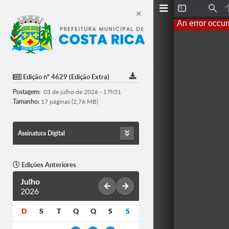
T
F
o
i
An error occur
g
n
g
d
l
e
S
i
d
Edição nº 4629 (Edição Extra)
e
b
Postagem:
03 de julho de 2026 - 17h51
a
r
Tamanho:
17 páginas (2,76 MB)
Assinatura Digital
Edições Anteriores
Julho
2026
D
S
T
Q
Q
S
S