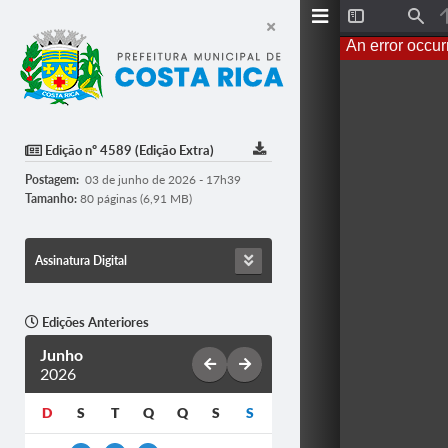
T
F
o
i
An error occur
g
n
g
d
l
e
S
i
d
Edição nº 4589 (Edição Extra)
e
b
Postagem:
03 de junho de 2026 - 17h39
a
r
Tamanho:
80 páginas (6,91 MB)
Assinatura Digital
Edições Anteriores
Junho
2026
D
S
T
Q
Q
S
S