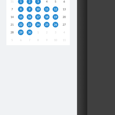
31
1
2
3
4
5
6
7
8
9
10
11
12
13
14
15
16
17
18
19
20
21
22
23
24
25
26
27
28
29
30
1
2
3
4
5
6
7
8
9
10
11