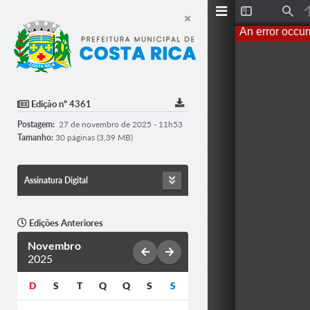
T
F
o
i
An error occur
g
n
g
d
l
e
S
i
d
Edição nº 4361
e
b
Postagem:
27 de novembro de 2025 - 11h53
a
r
Tamanho:
30 páginas (3,39 MB)
Assinatura Digital
Edições Anteriores
Novembro
2025
D
S
T
Q
Q
S
S