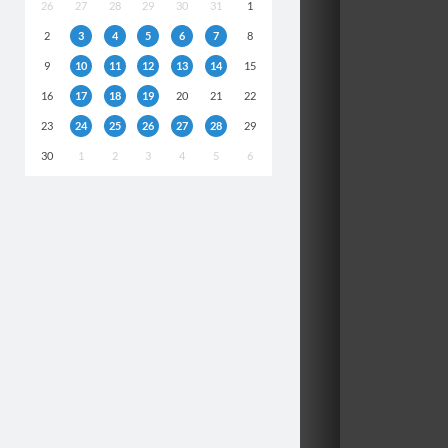
26
27
28
29
30
31
1
2
3
4
5
6
7
8
9
10
11
12
13
14
15
16
17
18
19
20
21
22
23
24
25
26
27
28
29
30
1
2
3
4
5
6