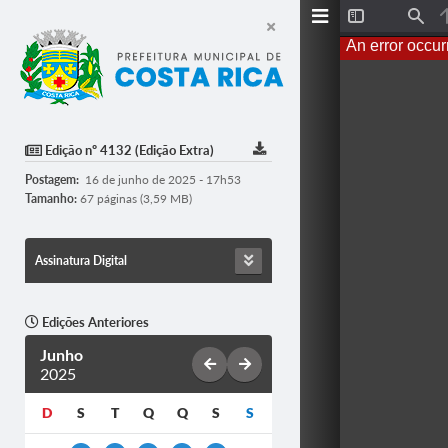
T
F
o
i
An error occur
g
n
g
d
l
e
S
i
d
Edição nº 4132 (Edição Extra)
e
b
Postagem:
16 de junho de 2025 - 17h53
a
r
Tamanho:
67 páginas (3,59 MB)
Assinatura Digital
Edições Anteriores
Junho
2025
D
S
T
Q
Q
S
S