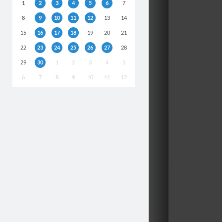
1
2
3
4
5
6
7
8
9
10
11
12
13
14
15
16
17
18
19
20
21
22
23
24
25
26
27
28
29
30
1
2
3
4
5
6
7
8
9
10
11
12