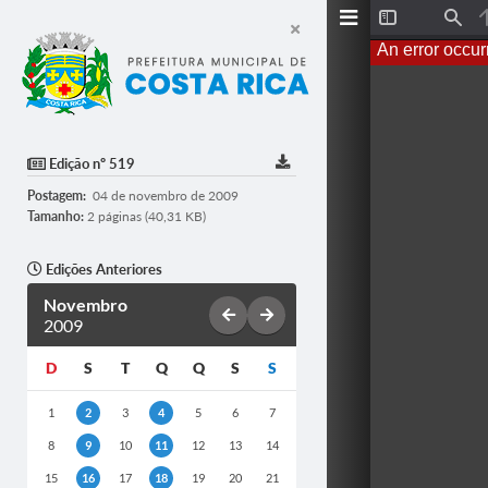
T
F
o
i
An error occur
g
n
g
d
l
e
S
i
d
Edição nº 519
e
b
Postagem:
04 de novembro de 2009
a
r
Tamanho:
2 páginas (40,31 KB)
Edições Anteriores
Novembro
2009
D
S
T
Q
Q
S
S
1
2
3
4
5
6
7
8
9
10
11
12
13
14
15
16
17
18
19
20
21