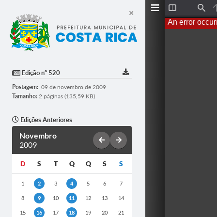
T
F
o
i
An error occur
g
n
g
d
l
e
S
i
d
Edição nº 520
e
b
Postagem:
09 de novembro de 2009
a
r
Tamanho:
2 páginas (135,59 KB)
Edições Anteriores
Novembro
2009
D
S
T
Q
Q
S
S
1
2
3
4
5
6
7
8
9
10
11
12
13
14
15
16
17
18
19
20
21